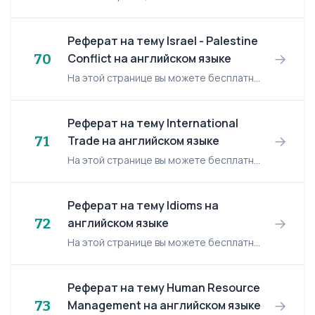
Реферат на тему Israel - Palestine
→
70
Conflict на английском языке
На этой странице вы можете бесплатно читать реферат на английском языке: Israel - Palestine Conflict. Israel - Palestine Conflict Damning new evidence of Israel's abuse of Arab children ha...
Реферат на тему International
→
71
Trade на английском языке
На этой странице вы можете бесплатно читать реферат на английском языке: International Trade. International Trade European Union (EU) Abstract This paper is about the EU, ...
Реферат на тему Idioms на
→
72
английском языке
На этой странице вы можете бесплатно читать реферат на английском языке: Idioms. Idioms Idioms involve collocation of a special kind. Consider, for instance, kick the bucket, fly off the ...
Реферат на тему Human Resource
→
73
Management на английском языке