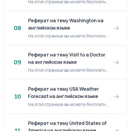
На этой странице вы можете бесплатно читать реферат на английском языке: What is Energy. What is Energy Everything in the universe is either energy or matter. For us humans, energy is the...
Реферат на тему Washington на
→
08
английском языке
На этой странице вы можете бесплатно читать реферат на английском языке: Washington. Washington Introduction. Founded in 1790 Washington, D.C. was designed by Major Pierre Charles L'...
Реферат на тему Visit to a Doctor
→
09
на английском языке
На этой странице вы можете бесплатно читать реферат на английском языке: Visit to a Doctor. Visit to a Doctor The problem of health always worried people. It has been in the center of att...
Реферат на тему USA Weather
→
10
Forecast на английском языке
На этой странице вы можете бесплатно читать реферат на английском языке: USA Weather Forecast. USA Weather Forecast 1. Across the USA - Long Range National Forecast Regional Summar...
Реферат на тему United States of
→
11
America на английском языке