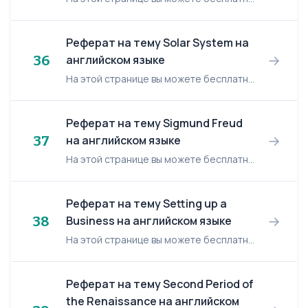
Реферат на тему Solar System на
→
36
английском языке
На этой странице вы можете бесплатно читать реферат на английском языке: Solar System. Solar System The sun and the planets, the moon and the satellites of the other planets, the comets, a...
Реферат на тему Sigmund Freud
→
37
на английском языке
На этой странице вы можете бесплатно читать реферат на английском языке: Sigmund Freud. Sigmund Freud Introduction "The Interpretation of Dreams" provides plenty of Freud's dreams in...
Реферат на тему Setting up a
→
38
Business на английском языке
На этой странице вы можете бесплатно читать реферат на английском языке: Setting up a Business. Setting up a Business If a person wishes to launch a new business, he has to make some prepa...
Реферат на тему Second Period of
the Renaissance на английском