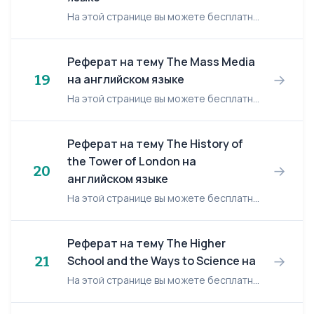
На этой странице вы можете бесплатно читать реферат на английском языке: The Political System of the USA. The Political System of the USA The USA is a federal union of 50 states. The basic...
Реферат на тему The Mass Media
→
19
на английском языке
На этой странице вы можете бесплатно читать реферат на английском языке: The Mass Media. The Mass Media The press, the radio and TV play an important role in the life of society. They in...
Реферат на тему The History of
the Tower of London на
→
20
английском языке
На этой странице вы можете бесплатно читать реферат на английском языке: The History of the Tower of London. The History of the Tower of London Contents: 1. The Development of the To...
Реферат на тему The Higher
→
21
School and the Ways to Science на
На этой странице вы можете бесплатно читать реферат на английском языке: The Higher School and the Ways to Science. The Higher School and the Ways to Science Student participation in resea...