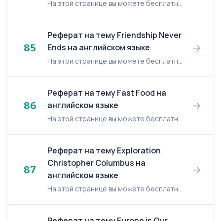
На этой странице вы можете бесплатно читать реферат на английском языке: Global Warming. Global Warming What is the greenhouse effect, and is it affecting our climate? The greenhou...
Реферат на тему Friendship Never
→
85
Ends на английском языке
На этой странице вы можете бесплатно читать реферат на английском языке: Friendship Never Ends. Friendship Never Ends To learn how to win friends, study the technique of the greatest ...
Реферат на тему Fast Food на
→
86
английском языке
На этой странице вы можете бесплатно читать реферат на английском языке: Fast food. Fast food Have you ever enjoyed a hamburger, sitting on a lawn? May be you're against all these hot dogs...
Реферат на тему Exploration
Christopher Columbus на
→
87
английском языке
На этой странице вы можете бесплатно читать реферат на английском языке: Exploration Christopher Columbus. Exploration Christopher Columbus 300-400 years ago a great deal of the world was...
Реферат на тему Europe is Our