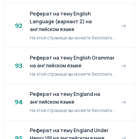
Реферат на тему English
Language (вариант 2) на
→
92
английском языке
На этой странице вы можете бесплатно читать реферат на английском языке: English Language. English Language We live in the modern world and you can’t imagine an educated person who doesn’t...
Реферат на тему English Grammar
→
93
на английском языке
На этой странице вы можете бесплатно читать реферат на английском языке: English Grammar. English Grammar Content American English Lexical difference Grammat...
Реферат на тему England на
→
94
английском языке
На этой странице вы можете бесплатно читать реферат на английском языке: England. England England is the largest and the richest part of GB. Its’ capital is London. The biggest industria...
Реферат на тему England Under
→
95
Henry VIII на английском языке