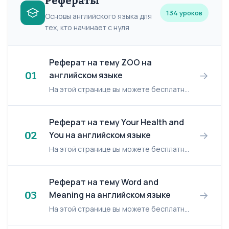
Рефераты
134 уроков
Основы английского языка для
тех, кто начинает с нуля
Реферат на тему ZOO на
→
01
английском языке
На этой странице вы можете бесплатно читать реферат на английском языке: ZOO. ZOO INTRODUCTION We humans have had a long association with wild animals. For all but the last fe...
Реферат на тему Your Health and
→
02
You на английском языке
На этой странице вы можете бесплатно читать реферат на английском языке: Your Health and You. Your Health and You Perhaps everyone has ever asked himself a question: 'Is my lifest...
Реферат на тему Word and
→
03
Meaning на английском языке
На этой странице вы можете бесплатно читать реферат на английском языке: Word and Meaning. Word and Meaning The word may be described as the basic unit of language. Uniting meaning ...