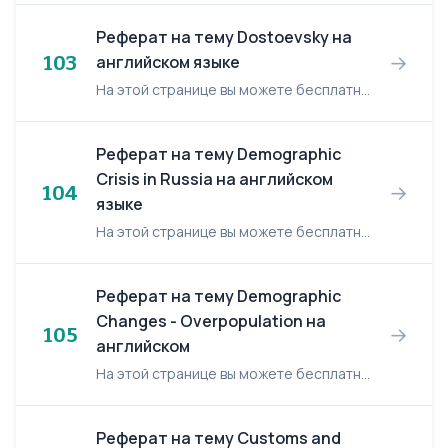
Реферат на тему Dostoevsky на
→
103
английском языке
На этой странице вы можете бесплатно читать реферат на английском языке: Dostoevsky. Dostoevsky The Russian writer Dostoevski is regarded as one of the world's great novelists. In Russia h...
Реферат на тему Demographic
Crisis in Russia на английском
→
104
языке
На этой странице вы можете бесплатно читать реферат на английском языке: Demographic Crisis in Russia. Demographic Crisis in Russia Recent demographic trends in Russia have caused widespre...
Реферат на тему Demographic
Changes - Overpopulation на
→
105
английском
На этой странице вы можете бесплатно читать реферат на английском языке: Demographic Changes - Overpopulation. Demographic Changes - Overpopulation The surge in population is both a cause...
Реферат на тему Customs and