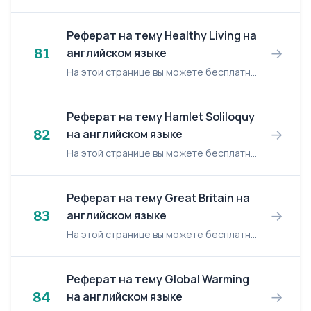
Реферат на тему Healthy Living на
→
81
английском языке
На этой странице вы можете бесплатно читать реферат на английском языке: Healthy Living. Healthy Living It is a pleasure to look at a strong, athletic man and slim beautiful lady. I...
Реферат на тему Hamlet Soliloquy
→
82
на английском языке
На этой странице вы можете бесплатно читать реферат на английском языке: Hamlet Soliloquy. Hamlet Soliloquy To be, or not to be, that is the question: Whether "tis nobler in the mind to s...
Реферат на тему Great Britain на
→
83
английском языке
На этой странице вы можете бесплатно читать реферат на английском языке: Great Britain. Great Britain The United Kingdom of Great Britain and Northern Ireland (commonly known as the United...
Реферат на тему Global Warming
→
84
на английском языке