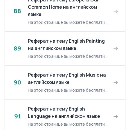
Common Home на английском
→
88
языке
На этой странице вы можете бесплатно читать реферат на английском языке: Europe is our Common Home. Europe is our Common Home Plan. 1. Introduction. 2. Passport. a) A...
Реферат на тему English Painting
→
89
на английском языке
На этой странице вы можете бесплатно читать реферат на английском языке: English Painting. English Painting Our life seems to be impossible without art. It really occupies an important par...
Реферат на тему English Music на
→
90
английском языке
На этой странице вы можете бесплатно читать реферат на английском языке: English Music. English Music Culture is one of the most important components, which form every nation. It is one oc...
Реферат на тему English
→
91
Language на английском языке
На этой странице вы можете бесплатно читать реферат на английском языке: English Language. English Language 1.English Language. English Language, chief medium of communication of peo...