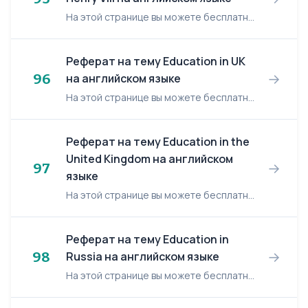
На этой странице вы можете бесплатно читать реферат на английском языке: England Under Henry VIII. England Under Henry VIII Henry VIII Tudor (1491-1547) was the second son of Henry...
Реферат на тему Education in UK
→
96
на английском языке
На этой странице вы можете бесплатно читать реферат на английском языке: Education in UK. Education in UK First I'd like to criticize John Major's position about that a good education is n...
Реферат на тему Education in the
United Kingdom на английском
→
97
языке
На этой странице вы можете бесплатно читать реферат на английском языке: Education in the United Kingdom. Education in the United Kingdom Introduction Education in England is...
Реферат на тему Education in
→
98
Russia на английском языке
На этой странице вы можете бесплатно читать реферат на английском языке: Education in Russia. Education in Russia Secondary education is mandatory in Russia. Children start school at the a...