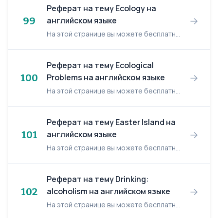
Реферат на тему Ecology на
→
99
английском языке
На этой странице вы можете бесплатно читать реферат на английском языке: Ecology. Ecology We live on a very beautiful planet – on the Earth. Our planet has very rich resources: the bright...
Реферат на тему Ecological
→
100
Problems на английском языке
На этой странице вы можете бесплатно читать реферат на английском языке: Ecological Problems. Ecological Problems Chapter 1 Ecology is a very popular word today. But what does it mea...
Реферат на тему Easter Island на
→
101
английском языке
На этой странице вы можете бесплатно читать реферат на английском языке: Easter Island. Easter Island One of the world's most famous yet least visited archaeological sites, Easter Islan...
Реферат на тему Drinking:
→
102
alcoholism на английском языке
На этой странице вы можете бесплатно читать реферат на английском языке: Drinking: alcoholism. Drinking: alcoholism Getting the Facts For many people, the facts about alcoholism are...