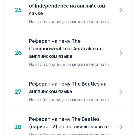
of Independence на английском
→
25
языке
На этой странице вы можете бесплатно читать реферат на английском языке: The Declaration of Independence. The Declaration of Independence In Congress, July 4, 1776, THE UNANIMOUS DEC...
Реферат на тему The
Commonwealth of Australia на
→
26
английском языке
На этой странице вы можете бесплатно читать реферат на английском языке: The Commonwealth of Australia. The Commonwealth of Australia The Commonwealth of Australia is a self-government fe...
Реферат на тему The Beatles на
→
27
английском языке
На этой странице вы можете бесплатно читать реферат на английском языке: The Beatles. The Beatles The English ROCK MUSIC group The Beatles gave the 1960s it’s characteristic musical flavor...
Реферат на тему The Beatles
→
28
(вариант 2) на английском языке
На этой странице вы можете бесплатно читать реферат на английском языке: The Beatles. The Beatles When people hear the name "The Beatles" most people think of lead singer, John Lennon. How...