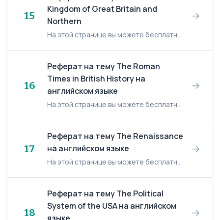
Kingdom of Great Britain and
→
15
Northern
На этой странице вы можете бесплатно читать реферат на английском языке: The United Kingdom of Great Britain and Northern Ireland. The United Kingdom of Great Britain and Northern Ireland ...
Реферат на тему The Roman
Times in British History на
→
16
английском языке
На этой странице вы можете бесплатно читать реферат на английском языке: The Roman Times in British History. The Roman Times in British History In the early days of history (50-450) Engla...
Реферат на тему The Renaissance
→
17
на английском языке
На этой странице вы можете бесплатно читать реферат на английском языке: The Renaissance. The Renaissance The "dark" Middle Ages were followed by a time known in art and literature as the ...
Реферат на тему The Political
System of the USA на английском
→
18
языке