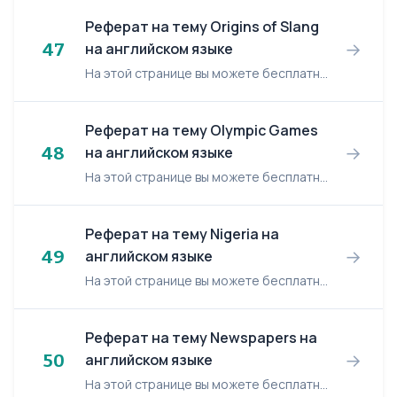
Реферат на тему Origins of Slang
→
47
на английском языке
На этой странице вы можете бесплатно читать реферат на английском языке: Origins of Slang. Origins of Slang Slang tends to originate in subcultures within a society. Occupational groups (f...
Реферат на тему Olympic Games
→
48
на английском языке
На этой странице вы можете бесплатно читать реферат на английском языке: Olympic Games. Olympic Games The Olympic Games have a very long history. They began in 777 BC in Greece and took pl...
Реферат на тему Nigeria на
→
49
английском языке
На этой странице вы можете бесплатно читать реферат на английском языке: Nigeria. Nigeria The official name of Nigeria is Federal Republic of Nigeria. The capital city is Abuja. The nigeri...
Реферат на тему Newspapers на
→
50
английском языке
На этой странице вы можете бесплатно читать реферат на английском языке: Newspapers. Newspapers My family and me are fond of reading newspapers. At our flat you can always find very much ...