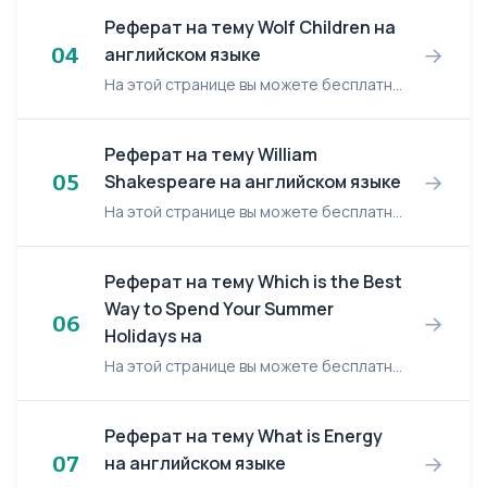
Реферат на тему Wolf Children на
→
04
английском языке
На этой странице вы можете бесплатно читать реферат на английском языке: Wolf Children. Wolf Children Many strange children were found in the world. They were called wolf children. These c...
Реферат на тему William
→
05
Shakespeare на английском языке
На этой странице вы можете бесплатно читать реферат на английском языке: William Shakespeare. William Shakespeare William Shakespeare was born in 1564, in Stratford-upon-Avon. Located in t...
Реферат на тему Which is the Best
Way to Spend Your Summer
→
06
Holidays на
На этой странице вы можете бесплатно читать реферат на английском языке: Which is the Best Way to Spend Your Summer Holidays. Which is the Best Way to Spend Your Summer Holidays Well, I gu...
Реферат на тему What is Energy
→
07
на английском языке