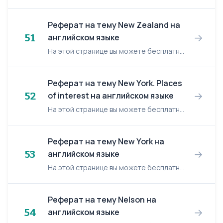
Реферат на тему New Zealand на
→
51
английском языке
На этой странице вы можете бесплатно читать реферат на английском языке: New Zealand. New Zealand Plan: New Zealand Landscape Demography Politics Hist...
Реферат на тему New York. Places
→
52
of interest на английском языке
На этой странице вы можете бесплатно читать реферат на английском языке: New York. Places of interest. New York. Places of interest. Although New York is not the capital of the United Stat...
Реферат на тему New York на
→
53
английском языке
На этой странице вы можете бесплатно читать реферат на английском языке: New York. New York New York attracts peopl from all over. Get on a subway in New York and look at the newspaper...
Реферат на тему Nelson на
→
54
английском языке