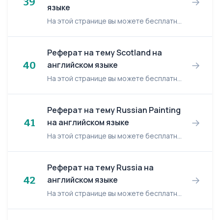
→
39
языке
На этой странице вы можете бесплатно читать реферат на английском языке: Second Period of the Renaissance. Second Period of the Renaissance The most significant period of the Renaissance i...
Реферат на тему Scotland на
→
40
английском языке
На этой странице вы можете бесплатно читать реферат на английском языке: Scotland. Scotland Scotland, administrative division of the kingdom of Great Britain, occupying the northern third ...
Реферат на тему Russian Painting
→
41
на английском языке
На этой странице вы можете бесплатно читать реферат на английском языке: Russian Painting. Russian Painting The Tretyakov Gallery The state Tretyakov Gallery is one of the best-known...
Реферат на тему Russia на
→
42
английском языке
На этой странице вы можете бесплатно читать реферат на английском языке: Russia. Russia Russia occupies a large territory. It strech almost 10 000 (ten thousend) kilometres from east to west and near...