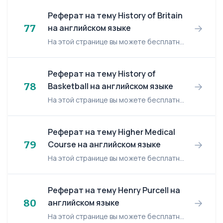
Реферат на тему History of Britain
→
77
на английском языке
На этой странице вы можете бесплатно читать реферат на английском языке: History of Britain. History of Britain The kingdom of Great Britain was formed by the Act of Union (1707) between E...
Реферат на тему History of
→
78
Basketball на английском языке
На этой странице вы можете бесплатно читать реферат на английском языке: History of Basketball. History of Basketball Introduction Basketball is an extremely popular all around the w...
Реферат на тему Higher Medical
→
79
Course на английском языке
На этой странице вы можете бесплатно читать реферат на английском языке: Higher Medical Course. Higher Medical Course Medical school education (training) is free and the course of training...
Реферат на тему Henry Purcell на
→
80
английском языке
На этой странице вы можете бесплатно читать реферат на английском языке: Henry Purcell. Henry Purcell This piece- Z718- occurs without title in British Museum manuscript Add. 31446, ff 9v-...