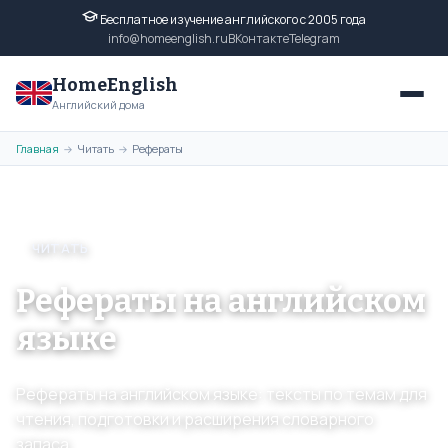
Бесплатное изучение английского с 2005 года
info@homeenglish.ru
ВКонтакте
Telegram
HomeEnglish
Английский дома
Главная
Читать
Рефераты
→
→
ЧИТАТЬ
Рефераты на английском
языке
Рефераты на английском языке: тексты по темам для
чтения, подготовки и расширения словарного
запаса.