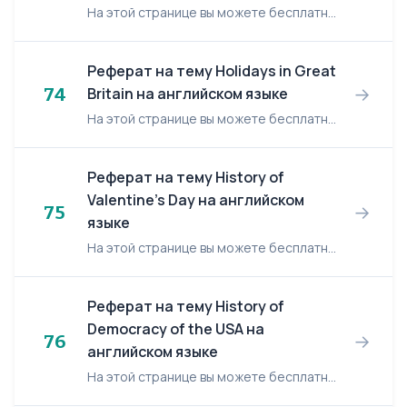
На этой странице вы можете бесплатно читать реферат на английском языке: Human Resource Management. Human Resource Management The design and management of reward systems present the genera...
Реферат на тему Holidays in Great
→
74
Britain на английском языке
На этой странице вы можете бесплатно читать реферат на английском языке: Holidays in Great Britain. Holidays in Great Britain There are some holidays in G.B. They are Christmas day, Boxin...
Реферат на тему History of
Valentine's Day на английском
→
75
языке
На этой странице вы можете бесплатно читать реферат на английском языке: History of Valentine's Day. History of Valentine's Day Valentine’s Day has always been the day dedicated to lovers....
Реферат на тему History of
Democracy of the USA на
→
76
английском языке
На этой странице вы можете бесплатно читать реферат на английском языке: History of Democracy of the USA. History of Democracy of the USA WHAT DO AMERICANS MEAN WHEN THEY USE THE WORD “DEM...