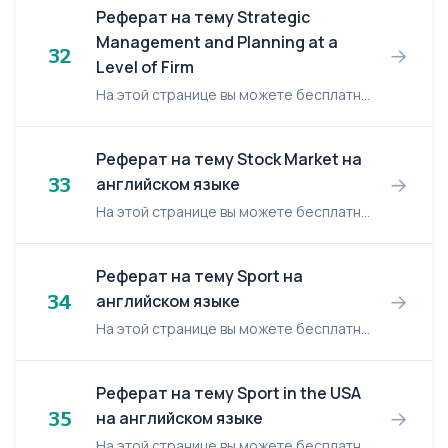
Реферат на тему Strategic
Management and Planning at a
→
32
Level of Firm
На этой странице вы можете бесплатно читать реферат на английском языке: Strategic Management and Planning at a Level of Firm. Strategic Management and Planning at a Level of Firm The PLAN...
Реферат на тему Stock Market на
→
33
английском языке
На этой странице вы можете бесплатно читать реферат на английском языке: Stock Market. Stock Market Contents 1. Market place 2. Trading on the stock exchange floor ...
Реферат на тему Sport на
→
34
английском языке
На этой странице вы можете бесплатно читать реферат на английском языке: Sport. Sport Sport holds an important place in our life. When we listen to the radio in the morning, we can alwa...
Реферат на тему Sport in the USA
→
35
на английском языке
На этой странице вы можете бесплатно читать реферат на английском языке: Sport in the USA. Sport in the USA Introduction 1 Introduction 3 Introduction 3 A SPORTS-LOVING NATION 4 MEDIA COV...