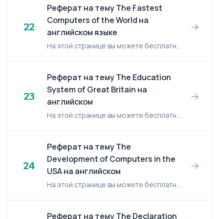
Реферат на тему The Fastest
Computers of the World на
→
22
английском языке
На этой странице вы можете бесплатно читать реферат на английском языке: The Fastest Computers of the World. The Fastest Computers of the World One of sensations presently is the supercomp...
Реферат на тему The Education
System of Great Britain на
→
23
английском
На этой странице вы можете бесплатно читать реферат на английском языке: The Education System of Great Britain. The Education System of Great Britain The educational system of G.B. is ext...
Реферат на тему The
Development of Computers in the
→
24
USA на английском
На этой странице вы можете бесплатно читать реферат на английском языке: The Development of Computers in the USA. The Development of Computers in the USA In the early 1960s, when computer...
Реферат на тему The Declaration