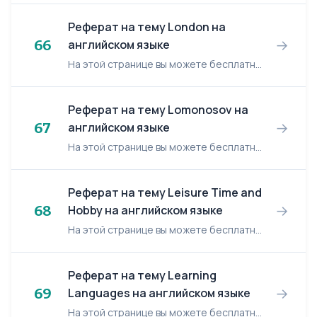
Реферат на тему London на
→
66
английском языке
На этой странице вы можете бесплатно читать реферат на английском языке: London. London London is one of the largest cities in the world. More then 10mln people live in London and its subu...
Реферат на тему Lomonosov на
→
67
английском языке
На этой странице вы можете бесплатно читать реферат на английском языке: Lomonosov. Lomonosov Mike Lomonosov is the father of the Russian sciences and outstanding poet the founder of Russ...
Реферат на тему Leisure Time and
→
68
Hobby на английском языке
На этой странице вы можете бесплатно читать реферат на английском языке: Leisure Time and Hobby. Leisure Time and Hobby Many man, many minds. All people are different and so they prefer s...
Реферат на тему Learning
→
69
Languages на английском языке
На этой странице вы можете бесплатно читать реферат на английском языке: Learning Languages. Learning Languages The problem of learning languages is very important today. Foreign languages...