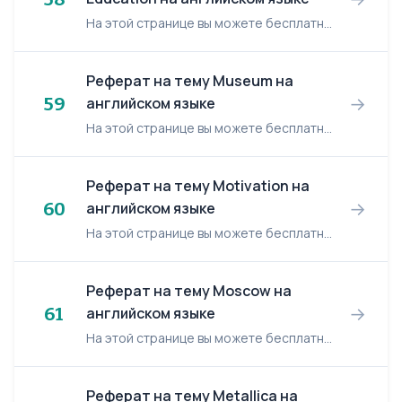
На этой странице вы можете бесплатно читать реферат на английском языке: My Future Education. My Future Education This year I’m finishing school and taking my exams. I must solve the prob...
Реферат на тему Museum на
→
59
английском языке
На этой странице вы можете бесплатно читать реферат на английском языке: Museum. Museum Introduction Art plays an important role in the life of a man and sometimes it is next t...
Реферат на тему Motivation на
→
60
английском языке
На этой странице вы можете бесплатно читать реферат на английском языке: Motivation. Motivation PLAN Introduction I. The Concept of Motivation 1. What Motivates Peopl...
Реферат на тему Moscow на
→
61
английском языке
На этой странице вы можете бесплатно читать реферат на английском языке: Moscow. Moscow Moscow is the capital of Russia. The city is located in western Russia and lies in the broad, shal...
Реферат на тему Metallica на