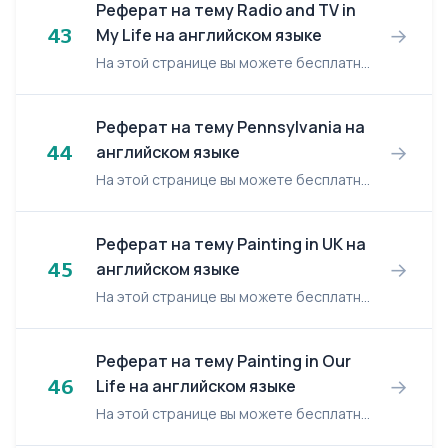
Реферат на тему Radio and TV in
→
43
My Life на английском языке
На этой странице вы можете бесплатно читать реферат на английском языке: Radio and TV in my life. Radio and TV in my life I think it is impossible to imagine our life without radio and TV...
Реферат на тему Pennsylvania на
→
44
английском языке
На этой странице вы можете бесплатно читать реферат на английском языке: Pennsylvania. Pennsylvania Outline: I. Political history of Pennsylvania A. Conflict between propri...
Реферат на тему Painting in UK на
→
45
английском языке
На этой странице вы можете бесплатно читать реферат на английском языке: Painting in UK. Painting in UK Painting in England in the 17—19th centuries is represented by a number of great art...
Реферат на тему Painting in Our
→
46
Life на английском языке
На этой странице вы можете бесплатно читать реферат на английском языке: Painting in our Life. Painting in our Life Painting is one of the oldest and most important arts. Since prehistoric...