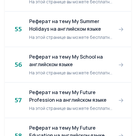
На этой странице вы можете бесплатно читать реферат на английском языке: Nelson. Nelson Plan 1. Introduction 2. Early years 3. Service in the Mediterranean ...
Реферат на тему My Summer
→
55
Holidays на английском языке
На этой странице вы можете бесплатно читать реферат на английском языке: My Summer Holidays. My Summer Holidays After my hard and busy school year my summer holidays began. I felt happy a...
Реферат на тему My School на
→
56
английском языке
На этой странице вы можете бесплатно читать реферат на английском языке: My School. My School I attend secondary school #****. I started school in 1993 at the age of 7 and now I’m a pup...
Реферат на тему My Future
→
57
Profession на английском языке
На этой странице вы можете бесплатно читать реферат на английском языке: My Future Profession. My Future Profession What I would like to become? This question pasels me greatly. E...
Реферат на тему My Future
→
58
Education на английском языке