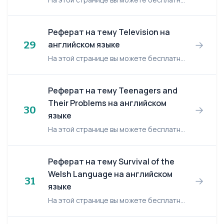
Реферат на тему Television на
→
29
английском языке
На этой странице вы можете бесплатно читать реферат на английском языке: Television. Television Nowadays TV has become a great part of our live. Many people all over the world come home af...
Реферат на тему Teenagers and
Their Problems на английском
→
30
языке
На этой странице вы можете бесплатно читать реферат на английском языке: Teenagers and Their Problems. Teenagers and Their Problems There are many young people in our country. Teenager...
Реферат на тему Survival of the
Welsh Language на английском
→
31
языке
На этой странице вы можете бесплатно читать реферат на английском языке: Survival of the Welsh Language. Survival of the Welsh Language Survival of the Welsh Language: Part I It is t...