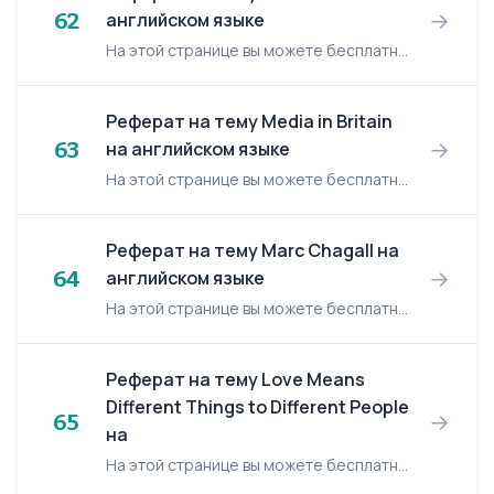
→
62
английском языке
На этой странице вы можете бесплатно читать реферат на английском языке: Metallica. Metallica METALLICA is a mega-band of heavy metal from 80s and 90s, whose name became a face of heavy me...
Реферат на тему Media in Britain
→
63
на английском языке
На этой странице вы можете бесплатно читать реферат на английском языке: Media in Britain. Media in Britain The media play a central role in Britain’s daily life, informing and educating, ...
Реферат на тему Marc Chagall на
→
64
английском языке
На этой странице вы можете бесплатно читать реферат на английском языке: Marc Chagall. Marc Chagall “He grabs a church and paints with the church,” wrote a poet of the cubist era, Blaise C...
Реферат на тему Love Means
Different Things to Different People
→
65
на
На этой странице вы можете бесплатно читать реферат на английском языке: Love Means Different Things to Different People. Love Means Different Things to Different People It’s a truth unive...