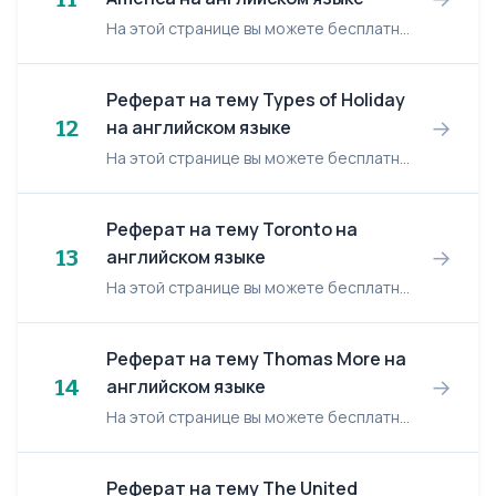
На этой странице вы можете бесплатно читать реферат на английском языке: United States of America. United States of America The USA is composed of 50 states. It occupies the central part ...
Реферат на тему Types of Holiday
→
12
на английском языке
На этой странице вы можете бесплатно читать реферат на английском языке: Types of Holiday. Types of Holiday Holiday is an extended period of recreation, especially spent away from home or ...
Реферат на тему Toronto на
→
13
английском языке
На этой странице вы можете бесплатно читать реферат на английском языке: Toronto. Toronto Toronto, Ontario, has become Canada's best-known city. Once saddled with a reputation s...
Реферат на тему Thomas More на
→
14
английском языке
На этой странице вы можете бесплатно читать реферат на английском языке: Thomas More. Thomas More Thomas More, the first English humanist of the Renaissance, was born in London in 1478. E...
Реферат на тему The United