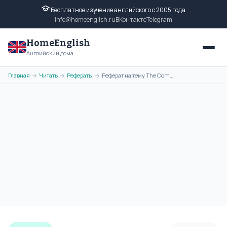
Бесплатное изучение английского с 2005 года
info@homeenglish.ru
ВКонтакте
Telegram
HomeEnglish
Английский дома
Главная
Читать
Рефераты
Реферат на тему The Commonwealth of Australia на английском языке
→
→
→