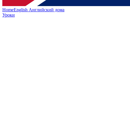
HomeEnglish
Английский дома
Уроки