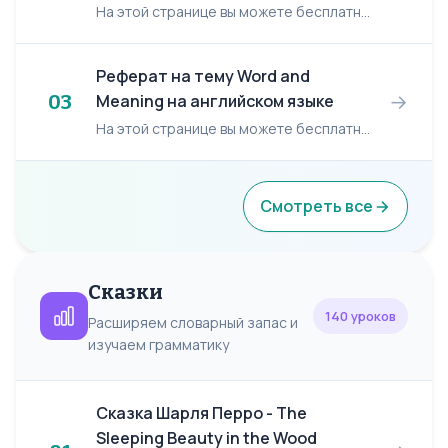
На этой странице вы можете бесплатно читать реферат на английском языке: Your Health and You. Your Health and You Perhaps everyone has ever asked himself a question: 'Is my lifest...
Реферат на тему Word and
→
03
Meaning на английском языке
На этой странице вы можете бесплатно читать реферат на английском языке: Word and Meaning. Word and Meaning The word may be described as the basic unit of language. Uniting meaning ...
Смотреть все
Сказки
140 уроков
Расширяем словарный запас и
изучаем грамматику
Сказка Шарля Перро - The
Sleeping Beauty in the Wood