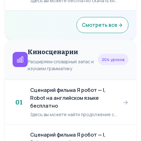
Здесь вы можете бесплатно скачать книгу: Шехтер И.Ю., Нариманова М.Л., Пальцева Л.В. "Интенсивный курс обучения английскому языку по эмоционально-смысловому методу". Описание: Книга представляет из с...
Смотреть все
Киносценарии
204 уроков
Расширяем словарный запас и
изучаем грамматику
Сценарий фильма Я робот — I,
Robot на английском языке
→
01
бесплатно
Здесь вы можете найти продолжение сценария к фильму: Я робот/ I, Robot. Я робот/ I, Robot 50. 56 INT./EXT. SPOONER'S CAR - DAY 56 Spooner driving. A small TELEVISION above ...
Сценарий фильма Я робот — I,