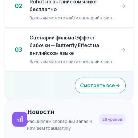
Robot на английском языке
→
02
бесплатно
Здесь вы можете найти сценарий к фильму: Я робот/ I, Robot. Я робот/ I, Robot FADE IN: 1 On a DEEP...DEEP...DARKNESS. 1 A FLICKER. Of LIGHT. Off to the side. Just barely. N...
Сценарий фильма Эффект
бабочки — Butterfly Effect на
→
03
английском языке
Здесь вы можете найти сценарий к фильму: Эффект бабочки/ Butterfly effect. Эффект бабочки/ Butterfly effect INT. SUNNYVALE - DOCTOR'S OFFICE - NIGHT - 2002 EVAN, 20, good-looking ...
Смотреть все
Новости
29 уроков
Расширяем словарный запас и
изучаем грамматику