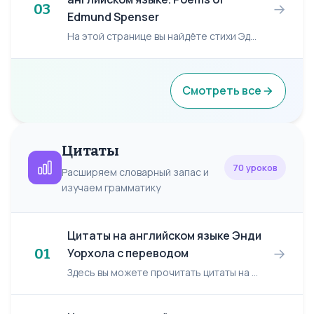
→
03
Edmund Spenser
На этой странице вы найдёте стихи Эдмунда Спенсера на английском языке. Эдмунд Спенсер/ Edmund Spenser, (ок. 1552 — 13 января 1599) — английский поэт. [One day I wrote her n...
Смотреть все
Цитаты
70 уроков
Расширяем словарный запас и
изучаем грамматику
Цитаты на английском языке Энди
→
01
Уорхола с переводом
Здесь вы можете прочитать цитаты на английском языке Энди Уорхола с переводом. По-английски Перевод на русский Art is what you can get away with. Искусство...