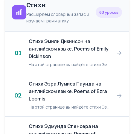
Стихи
63 уроков
Расширяем словарный запас и
изучаем грамматику
Стихи Эмили Дикинсон на
английском языке. Poems of Emily
→
01
Dickinson
На этой странице вы найдёте стихи Эмили Дикинсон на английском языке. Эмили Элизабет Дикинсон/ Emily Elizabeth Dickinson, (10 декабря, 1830 — 15 мая 1886) — американская поэтесса. ...
Стихи Эзра Лумиса Паунда на
английском языке. Poems of Ezra
→
02
Loomis
На этой странице вы найдёте стихи Эзра Лумиса Паунда на английском языке. Эзра Лумис Паунд/ Ezra Loomis Pound, (30 октября 1885 — 1 ноября 1972) — американский поэт. A Gir...
Стихи Эдмунда Спенсера на
английском языке. Poems of