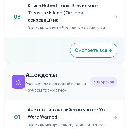
Книга Robert Louis Stevenson -
Treasure Island (Остров
→
03
сокровищ) на
Здесь вы можете бесплатно скачать книгу: Robert Louis Stevenson "Treasure Island". Книга удалена по требованию правобладателей. Если возникли проблемы при скачивании или открытии файла, вам с...
Смотреть все
Анекдоты
390 уроков
Расширяем словарный запас и
изучаем грамматику
Анекдот на английском языке: You
→
01
Were Warned
Здесь вы найдёте анекдот на английском языке/ English joke: You Were Warned. A guy applied to join a nudist club. "Exactly what do you do here?" he asked. "It's quite simple," said...