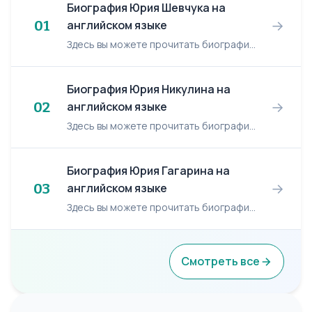
Биография Юрия Шевчука на
→
01
английском языке
Здесь вы можете прочитать биографию Юрия Шевчука на английском языке. Yuri Shevchuk (born 16.05.1957) - Russian singer. Yuri Shevchuk, born 16 May 1957, is a Russian singer/songwriter who leads...
Биография Юрия Никулина на
→
02
английском языке
Здесь вы можете прочитать биографию Юрия Никулина на английском языке. Yuri Nikulin (18.12.1921 - 21.08.1997) - Russian clown and actor. Nikulin was born just after the end of the Russian civ...
Биография Юрия Гагарина на
→
03
английском языке
Здесь вы можете прочитать биографию Юрия Гагарина на английском языке. Yuri Gagarin (09.03.1934 - 27.03.1968) - Russian pilot and cosmonaut. Yuri Gagarin was born on 9 March 1934 in the...
Смотреть все