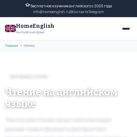
Бесплатное изучение английского с 2005 года
info@homeenglish.ru
ВКонтакте
Telegram
HomeEnglish
Английский дома
Главная
Читать
→
ОБУЧЕНИЕ С НУЛЯ
Чтение на английском
языке
Тексты для чтения на английском языке:
разные темы и форматы для практики.