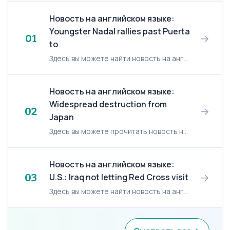
Новость на английском языке:
Youngster Nadal rallies past Puerta
→
01
to
Здесь вы можете найти новость на английском языке: Youngster Nadal rallies past Puerta to claim title. Teen prodigy Rafael Nadal lost a tiebreaker filled with marvelous exchanges, faced t...
Новость на английском языке:
Widespread destruction from
→
02
Japan
Здесь вы можете прочитать новость на английском языке: Widespread destruction from Japan earthquake, tsunamis. The morning after Japan was struck by the most powerful earthquake to hit the isla...
Новость на английском языке:
→
03
U.S.: Iraq not letting Red Cross visit
Здесь вы можете найти новость на английском языке: U.S.: Iraq not letting Red Cross visit POWs. Iraq still has not let the International Committee of the Red Cross visit U.S. prisoners of...