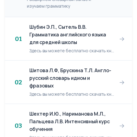
изучаем грамматику
Шубин Э.П., Сытель В.В.
Грамматика английского языка
→
01
для средней школы
Здесь вы можете бесплатно скачать книгу: Шубин Э.П., Сытель В.В. "Грамматика английского языка для средней школы". Описание: Пособие для учащихся 7-10 классов и для школ с преподаванием ряда предмето...
Шитова Л.Ф, Брускина Т.Л. Англо-
русский словарь идиом и
→
02
фразовых
Здесь вы можете бесплатно скачать книгу: Шитова Л.Ф, Брускина Т.Л. "Англо-русский словарь идиом и фразовых глаголов". Описание: Настоящее издание представляет собой опыт составления словаря фразеолог...
Шехтер И.Ю., Нариманова М.Л.,
Пальцева Л.В. Интенсивный курс
→
03
обучения