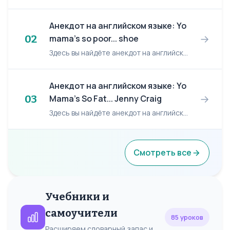
Анекдот на английском языке: Yo
→
02
mama's so poor... shoe
Здесь вы найдёте анекдот на английском языке/ English joke: Yo mama's so poor... shoe. Yo mama's so poor, I saw her walking down the street with only one shoe on. I said, ''Hey, Mrs Jones...
Анекдот на английском языке: Yo
→
03
Mama's So Fat... Jenny Craig
Здесь вы найдёте анекдот на английском языке/ English joke: Yo Mama's So Fat... Jenny Craig. Your mama is so fat, she walked into a Jenny Craig and they said "Sorry, we don't do miracles!...
Смотреть все
Учебники и
самоучители
85 уроков
Расширяем словарный запас и