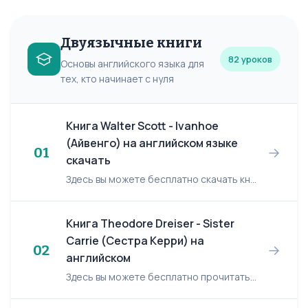
Двуязычные книги
82 уроков
Основы английского языка для
тех, кто начинает с нуля
Книга Walter Scott - Ivanhoe
(Айвенго) на английском языке
→
01
скачать
Здесь вы можете бесплатно скачать книгу: Walter Scott "Ivanhoe". Книга удалена по требованию правобладателей. Если возникли проблемы при скачивании или открытии файла, вам сюда>>>
Книга Theodore Dreiser - Sister
Carrie (Сестра Керри) на
→
02
английском
Здесь вы можете бесплатно прочитать книгу: Theodore Dreiser "Sister Carrie". Скачать в формате FB2 (316 КБ) Скачать в формате EPUB (452 КБ) Скачать в формате TXT (280 КБ) Если возникли проблем...