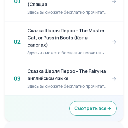
→
01
(Спящая
Здесь вы сможете бесплатно прочитать сказку: Шарль Перро/ Charles Perrault "Спящая красавица/ The Sleeping Beauty in the Wood". Once upon a time there was a king and a queen, who were very sorry that...
Сказка Шарля Перро - The Master
Cat, or Puss in Boots (Кот в
→
02
сапогах)
Здесь вы можете бесплатно прочитать сказку: Шарль Перро/ Charles Perrault "Кот в сапогах/ The Master Cat, or Puss in Boots". На английском языке The Master Cat, or Puss in Boots ...
Сказка Шарля Перро - The Fairy на
→
03
английском языке
Здесь вы сможете бесплатно прочитать сказку: Шарль Перро/ Charles Perrault "The Fairy". Once upon a time there was a widow who had two daughters. The elder was so much like her, both in looks and c...
Смотреть все