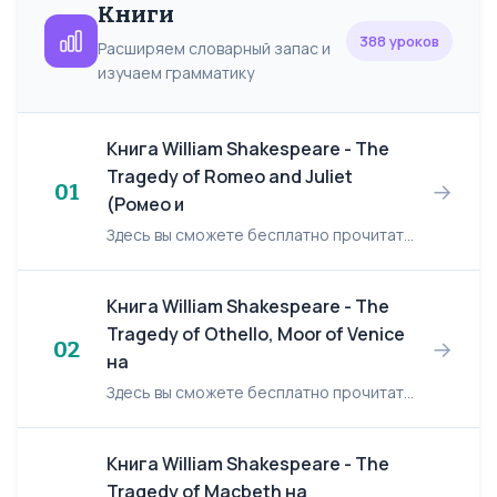
Книги
388 уроков
Расширяем словарный запас и
изучаем грамматику
Книга William Shakespeare - The
Tragedy of Romeo and Juliet
→
01
(Ромео и
Здесь вы сможете бесплатно прочитать книгу: William Shakespeare "The Tragedy of Romeo and Juliet". Dramatis Personae Chorus. Escalus, Prince of Verona. Paris, a young Count, kin...
Книга William Shakespeare - The
Tragedy of Othello, Moor of Venice
→
02
на
Здесь вы сможете бесплатно прочитать книгу: William Shakespeare "The Tragedy of Othello, Moor of Venice". Dramatis Personae OTHELLO, the Moor, general of the Venetian forces DESDEMONA,...
Книга William Shakespeare - The
Tragedy of Macbeth на