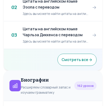
Цитаты на английском языке
→
02
Эзопа с переводом
Здесь вы можете найти цитаты на английском языке Эзопа с переводом/ Aesop English quotes. По-английски Перевод на русский A crust eaten in peace is better than a...
Цитаты на английском языке
→
03
Чарльза Диккенса с переводом
Здесь вы можете найти цитаты на английском языке Чарльза Диккенса с переводом/ Charles Dickens English quotes. По-английски Перевод на русский A man who could bu...
Смотреть все
Биографии
162 уроков
Расширяем словарный запас и
изучаем грамматику