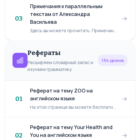
Примечания к параллельным
текстам от Александра
→
03
Васильева
Здесь вы можете прочитать: Примечания к параллельным текстам от Александра Васильева. Автор: Александр Васильев 1) Общие положения 2) Замечания о параллельных текстах 3) Дополнитель...
Рефераты
134 уроков
Расширяем словарный запас и
изучаем грамматику
Реферат на тему ZOO на
→
01
английском языке
На этой странице вы можете бесплатно читать реферат на английском языке: ZOO. ZOO INTRODUCTION We humans have had a long association with wild animals. For all but the last fe...
Реферат на тему Your Health and
→
02
You на английском языке