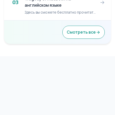
→
03
английском языке
Здесь вы сможете бесплатно прочитать книгу: William Shakespeare "The Tragedy of Macbeth". Dramatis Personae DUNCAN, King of Scotland MACBETH, Thane of Glamis and Cawdor, a general in t...
Смотреть все