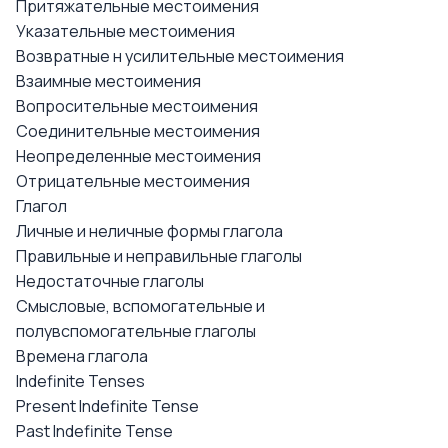
Притяжательные местоимения
Указательные местоимения
Возвратные н усилительные местоимения
Взаимные местоимения
Вопросительные местоимения
Соединительные местоимения
Неопределенные местоимения
Отрицательные местоимения
Глагол
Личные и неличные формы глагола
Правильные и неправильные глаголы
Недостаточные глаголы
Смысловые, вспомогательные и
полувспомогательные глаголы
Времена глагола
Indefinite Tenses
Present Indefinite Tense
Past Indefinite Tense