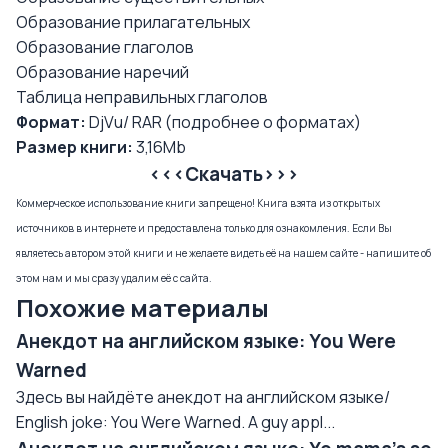
Образование прилагательных
Образование глаголов
Образование наречий
Таблица неправильных глаголов
Формат:
DjVu/ RAR (
подробнее о форматах
)
Размер книги:
3,16Mb
<<<Скачать>>>
Коммерческое использование книги запрещено! Книга взята из открытых
источников в интернете и предоставлена только для ознакомления. Если Вы
являетесь автором этой книги и не желаете видеть её на нашем сайте - напишите об
этом нам и мы сразу удалим её с сайта.
Похожие материалы
Анекдот на английском языке: You Were
Warned
Здесь вы найдёте анекдот на английском языке/
English joke: You Were Warned. A guy appl...