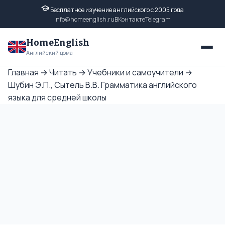
Бесплатное изучение английского с 2005 года
info@homeenglish.ru
ВКонтакте
Telegram
HomeEnglish
Английский дома
Главная
→
Читать
→
Учебники и самоучители
→
Шубин Э.П., Сытель В.В. Грамматика английского
языка для средней школы