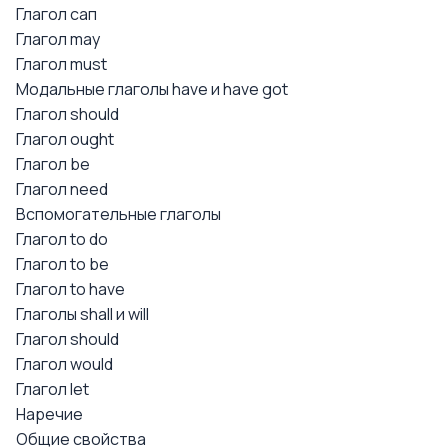
Глагол сап
Глагол may
Глагол must
Модальные глаголы have и have got
Глагол should
Глагол ought
Глагол be
Глагол need
Вспомогательные глаголы
Глагол to do
Глагол to be
Глагол to have
Глаголы shall и will
Глагол should
Глагол would
Глагол let
Наречие
Общие свойства