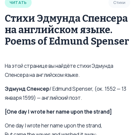
ЧИТАТЬ
Стихи
Стихи Эдмунда Спенсера
на английском языке.
Poems of Edmund Spenser
На этой странице вы найдёте стихи Эдмунда
Спенсера на английском языке.
Эдмунд Спенсер
/ Edmund Spenser, (ок. 1552 — 13
января 1599) — английский поэт.
[One day I wrote her name upon the strand]
One day I wrote her name upon the strand,
But came the waves and washed it away: