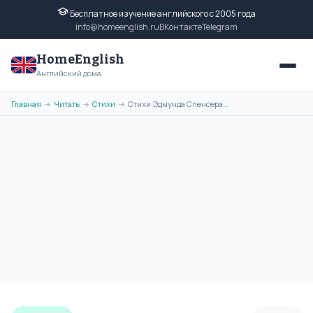
Бесплатное изучение английского с 2005 года
info@homeenglish.ru
ВКонтакте
Telegram
HomeEnglish
Английский дома
Главная
Читать
Стихи
Стихи Эдмунда Спенсера на английском языке. Poems of Edmund Spenser
→
→
→