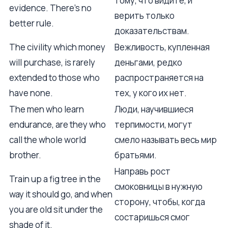
тому, что видите, и
evidence. There's no
верить только
better rule.
доказательствам.
The civility which money
Вежливость, купленная
will purchase, is rarely
деньгами, редко
extended to those who
распространяется на
have none.
тех, у кого их нет.
The men who learn
Люди, научившиеся
endurance, are they who
терпимости, могут
call the whole world
смело называть весь мир
brother.
братьями.
Направь рост
Train up a fig tree in the
смоковницы в нужную
way it should go, and when
сторону, чтобы, когда
you are old sit under the
состаришься смог
shade of it.