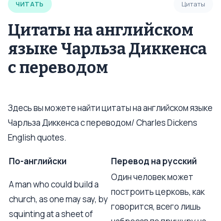
ЧИТАТЬ
Цитаты
Цитаты на английском
языке Чарльза Диккенса
с переводом
Здесь вы можете найти цитаты на английском языке
Чарльза Диккенса с переводом/ Charles Dickens
English quotes.
По-английски
Перевод на русский
Один человек может
A man who could build a
построить церковь, как
church, as one may say, by
говорится, всего лишь
squinting at a sheet of