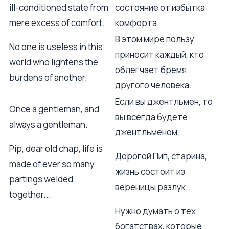
ill-conditioned state from
состояние от избытка
mere excess of comfort.
комфорта.
В этом мире пользу
No one is useless in this
приносит каждый, кто
world who lightens the
облегчает бремя
burdens of another.
другого человека.
Если вы джентльмен, то
Once a gentleman, and
вы всегда будете
always a gentleman.
джентльменом.
Pip, dear old chap, life is
Дорогой Пип, старина,
made of ever so many
жизнь состоит из
partings welded
вереницы разлук...
together...
Нужно думать о тех
богатствах, которые