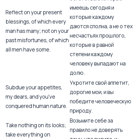
имеешь сегодня и
Reflect on your present
которые каждому
blessings, of which every
даются сполна, а не о тех
man has many; not on your
несчастьях прошлого,
past misfortunes, of which
которые в равной
all men have some.
степени каждому
человеку выпадают на
долю.
Укротите свой аппетит,
Subdue your appetites,
дорогие мои, и вы
my dears, and you've
победите человеческую
conquered human nature.
природу.
Возьмите себе за
Take nothing on its looks;
правило не доверять
take everything on