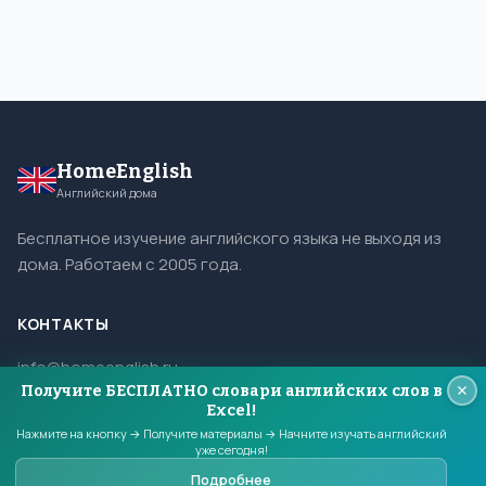
HomeEnglish
Английский дома
Бесплатное изучение английского языка не выходя из
дома. Работаем с 2005 года.
КОНТАКТЫ
info@homeenglish.ru
Получите БЕСПЛАТНО словари английских слов в
ВКонтакте
Excel!
Telegram
Нажмите на кнопку → Получите материалы → Начните изучать английский
уже сегодня!
Подробнее