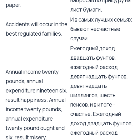
набросав по прищуру на
paper.
лист бумаги.
И в самых лучших семьях
Accidents will occur in the
бывают несчастные
best regulated families.
случаи.
Ежегодный доход
двадцать фунтов,
ежегодный расход
Annual income twenty
девятнадцать фунтов,
pounds, annual
девятнадцать
expenditure nineteen six,
шиллингов, шесть
result happiness. Annual
пенсов, и в итоге -
income twenty pounds,
счастье. Ежегодный
annual expenditure
доход двадцать фунтов,
twenty pound ought and
ежегодный расход
six, result misery.