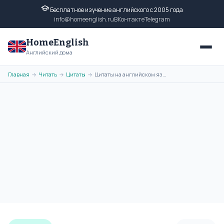
Бесплатное изучение английского с 2005 года
info@homeenglish.ru
ВКонтакте
Telegram
HomeEnglish
Английский дома
Главная
Читать
Цитаты
Цитаты на английском языке Чарльза Диккенса с переводом
→
→
→