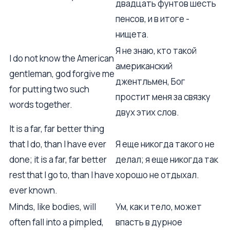
двадцать фунтов шесть
пенсов, и в итоге -
нищета.
Я не знаю, кто такой
I do not know the American
американский
gentleman, god forgive me
джентльмен, Бог
for putting two such
простит меня за связку
words together.
двух этих слов.
It is a far, far better thing
that I do, than I have ever
Я еще никогда такого не
done; it is a far, far better
делал; я еще никогда так
rest that I go to, than I have
хорошо не отдыхал.
ever known.
Minds, like bodies, will
Ум, как и тело, может
often fall into a pimpled,
впасть в дурное