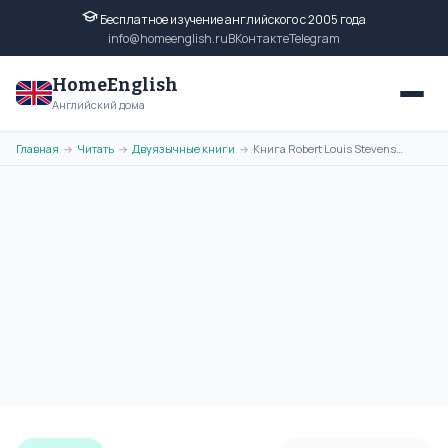
Бесплатное изучение английского с 2005 года
info@homeenglish.ru
ВКонтакте
Telegram
HomeEnglish
Английский дома
Главная
Читать
Двуязычные книги
Книга Robert Louis Stevenson - Treasure Island (Остров сокровищ) на
→
→
→