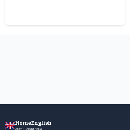
HomeEnglish
Английский дома