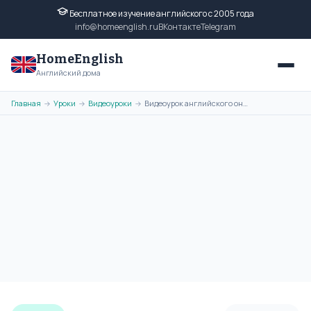
Бесплатное изучение английского с 2005 года
info@homeenglish.ru
ВКонтакте
Telegram
HomeEnglish
Английский дома
Главная
Уроки
Видеоуроки
Видеоурок английского онлайн: Правильный Английский: 5 способов не
→
→
→