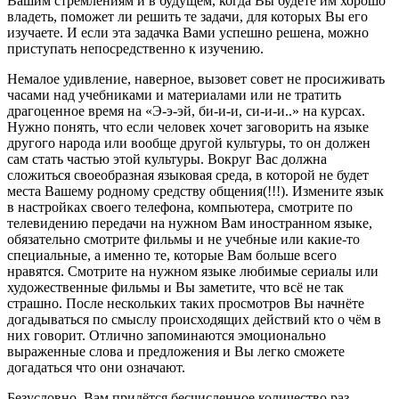
Вашим стремлениям и в будущем, когда Вы будете им хорошо
владеть, поможет ли решить те задачи, для которых Вы его
изучаете. И если эта задачка Вами успешно решена, можно
приступать непосредственно к изучению.
Немалое удивление, наверное, вызовет совет не просиживать
часами над учебниками и материалами или не тратить
драгоценное время на «Э-э-эй, би-и-и, си-и-и..» на курсах.
Нужно понять, что если человек хочет заговорить на языке
другого народа или вообще другой культуры, то он должен
сам стать частью этой культуры. Вокруг Вас должна
сложиться своеобразная языковая среда, в которой не будет
места Вашему родному средству общения(!!!). Измените язык
в настройках своего телефона, компьютера, смотрите по
телевидению передачи на нужном Вам иностранном языке,
обязательно смотрите фильмы и не учебные или какие-то
специальные, а именно те, которые Вам больше всего
нравятся. Смотрите на нужном языке любимые сериалы или
художественные фильмы и Вы заметите, что всё не так
страшно. После нескольких таких просмотров Вы начнёте
догадываться по смыслу происходящих действий кто о чём в
них говорит. Отлично запоминаются эмоционально
выраженные слова и предложения и Вы легко сможете
догадаться что они означают.
Безусловно, Вам придётся бесчисленное количество раз