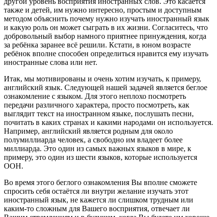
другой уровень восприятия иностранных слов. Это касается
также и детей, им нужно интересно, простым и доступным
методом объяснить почему нужно изучать иностранный язык
и какую роль он может сыграть в их жизни. Согласитесь, что
добровольный выбор намного приятнее принуждения, когда
за ребёнка заранее всё решили. Кстати, в юном возрасте
ребёнок вполне способен определиться нравится ему изучать
иностранные слова или нет.
Итак, мы мотивированы и очень хотим изучать, к примеру,
английский язык. Следующей нашей задачей является беглое
ознакомление с языком. Для этого неплохо посмотреть
передачи различного характера, просто посмотреть, как
выглядит текст на иностранном языке, послушать песни,
почитать в каких странах и какими народами он используется.
Например, английский является родным для около
полумиллиарда человек, а свободно им владеет более
миллиарда. Это один из самых важных языков в мире, к
примеру, это один из шести языков, которые используется
ООН.
Во время этого беглого ознакомления Вы вполне сможете
спросить себя остаётся ли внутри желание изучать этот
иностранный язык, не кажется ли слишком трудным или
каким-то сложным для Вашего восприятия, отвечает ли