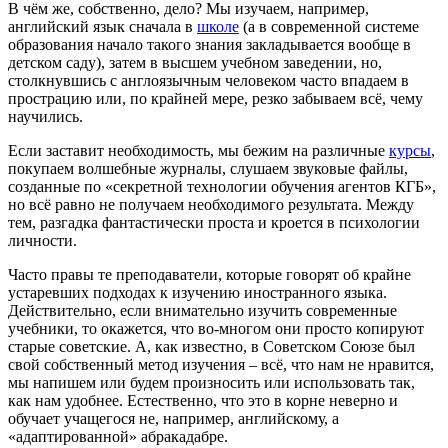
В чём же, собственно, дело? Мы изучаем, например,
английский язык сначала в
школе
(а в современной системе
образования начало такого знания закладывается вообще в
детском саду), затем в высшем учебном заведении, но,
столкнувшись с англоязычным человеком часто впадаем в
прострацию или, по крайней мере, резко забываем всё, чему
научились.
Если заставит необходимость, мы бежим на различные
курсы
,
покупаем волшебные журналы, слушаем звуковые файлы,
созданные по «секретной технологии обучения агентов КГБ»,
но всё равно не получаем необходимого результата. Между
тем, разгадка фантастически проста и кроется в психологии
личности.
Часто правы те преподаватели, которые говорят об крайне
устаревших подходах к изучению иностранного языка.
Действительно, если внимательно изучить современные
учебники, то окажется, что во-многом они просто копируют
старые советские. А, как известно, в Советском Союзе был
свой собственный метод изучения – всё, что нам не нравится,
мы напишем или будем произносить или использовать так,
как нам удобнее. Естественно, что это в корне неверно и
обучает учащегося не, например, английскому, а
«адаптированной» абракадабре.