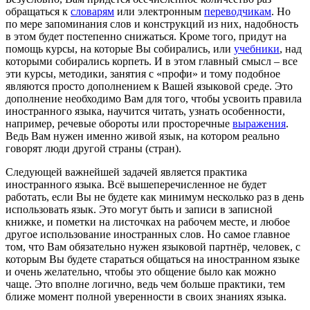
обращаться к
словарям
или электронным
переводчикам
. Но
по мере запоминания слов и конструкций из них, надобность
в этом будет постепенно снижаться. Кроме того, придут на
помощь курсы, на которые Вы собирались, или
учебники
, над
которыми собирались корпеть. И в этом главный смысл – все
эти курсы, методики, занятия с «профи» и тому подобное
являются просто дополнением к Вашей языковой среде. Это
дополнение необходимо Вам для того, чтобы усвоить правила
иностранного языка, научится читать, узнать особенности,
например, речевые обороты или просторечные
выражения
.
Ведь Вам нужен именно живой язык, на котором реально
говорят люди другой страны (стран).
Следующей важнейшей задачей является практика
иностранного языка. Всё вышеперечисленное не будет
работать, если Вы не будете как минимум несколько раз в день
использовать язык. Это могут быть и записи в записной
книжке, и пометки на листочках на рабочем месте, и любое
другое использование иностранных слов. Но самое главное
том, что Вам обязательно нужен языковой партнёр, человек, с
которым Вы будете стараться общаться на иностранном языке
и очень желательно, чтобы это общение было как можно
чаще. Это вполне логично, ведь чем больше практики, тем
ближе момент полной уверенности в своих знаниях языка.