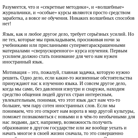
Разумеется, что и «секретные методики», и «волшебные»
журнальчики, и «особые» курсы являются просто средством
заработка, а вовсе не обучения. Никаких волшебных способов
нет!
Язык, как и любое другое дело, требует серьёзных усилий. Но
не тех, которые мы прикладываем, просиживая ночи за
учебниками или присланными супермегараскрашенными
материалами «сверхускоренного» курса изучения. Первым
усилием должно стать понимание для чего нам нужен
иностранный язык.
Мотивация – это, пожалуй, главная задачка, которую нужно
решить. Одно дело, если какие-то жизненные обстоятельства
принуждают нас к изучению языка. И совсем другое дело,
когда мы сами, без давления изнутри и снаружи, находим
средство общения людей других стран интересным,
увлекательным, понимая, что этот язык даст нам что-то
большее, чем пару сотен иностранных слов. Если мы
понимаем, что это откроет нам ворота в мир другой культуры,
поможет познакомиться с новыми и в чём-то необычными для
нас людьми, даст, например, возможность получить
образование в другом государстве или же вообще уехать и
начать многое в своей жизни сначала, то это совершенно