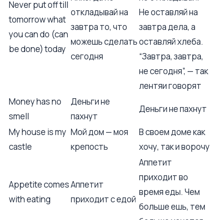
Never put off till
откладывай на
Не оставляй на
tomorrow what
завтра то, что
завтра дела, а
you can do (can
можешь сделать
оставляй хлеба.
be done) today
сегодня
“Завтра, завтра,
не сегодня”, — так
лентяи говорят
Money has no
Деньги не
Деньги не пахнут
smell
пахнут
My house is my
Мой дом — моя
В своем доме как
castle
крепость
хочу, так и ворочу
Аппетит
приходит во
Appetite comes
Аппетит
время еды. Чем
with eating
приходит с едой
больше ешь, тем