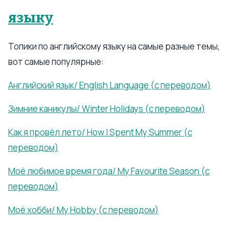
языку
Топики по английскому языку на самые разные темы,
вот самые популярные:
Английский язык/ English Language (с переводом)
Зимние каникулы/ Winter Holidays (с переводом)
Как я провёл лето/ How I Spent My Summer (с
переводом)
Моё любимое время года/ My Favourite Season (с
переводом)
Моё хобби/ My Hobby (с переводом)