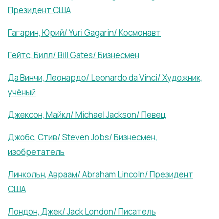
Президент США
Гагарин, Юрий/ Yuri Gagarin/ Космонавт
Гейтс, Билл/ Bill Gates/ Бизнесмен
Да Винчи, Леонардо/ Leonardo da Vinci/ Художник,
учёный
Джексон, Майкл/ Michael Jackson/ Певец
Джобс, Стив/ Steven Jobs/ Бизнесмен,
изобретатель
Линкольн, Авраам/ Abraham Lincoln/ Президент
США
Лондон, Джек/ Jack London/ Писатель