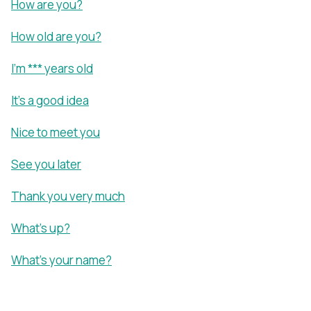
How are you?
How old are you?
I'm *** years old
It's a good idea
Nice to meet you
See you later
Thank you very much
What's up?
What's your name?