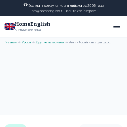
Бесплатное изучение английского с 2005 года
info@homeenglish.ru
ВКонтакте
Telegram
HomeEnglish
Английский дома
Главная
Уроки
Другие материалы
Английский язык для школьников и студентов бесплатно
→
→
→