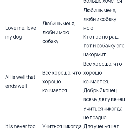
больше хочется
Любишь меня,
люби и собаку
Любишь меня,
Love me, love
мою.
люби и мою
my dog
Кто гостю рад,
собаку
тот и собачку его
накормит
Всё хорошо, что
Всё хорошо, что
хорошо
All is well that
хорошо
кончается.
ends well
кончается
Добрый конец
всему делу венец
Учиться никогда
не поздно.
It is never too
Учиться никогда
Для ученья нет