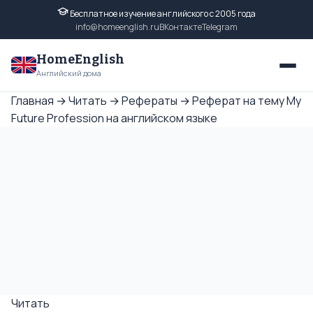
Бесплатное изучение английского с 2005 года
info@homeenglish.ru
ВКонтакте
Telegram
HomeEnglish
Английский дома
Главная
→
Читать
→
Рефераты
→
Реферат на тему My
Future Profession на английском языке
Читать