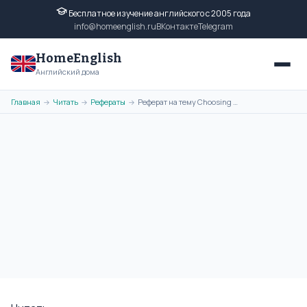
Бесплатное изучение английского с 2005 года
info@homeenglish.ru
ВКонтакте
Telegram
HomeEnglish
Английский дома
Главная
Читать
Рефераты
Реферат на тему Choosing a Career на английском языке
→
→
→