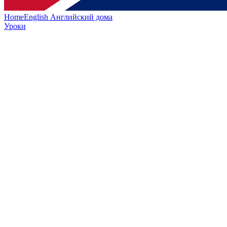
HomeEnglish
Английский дома
Уроки