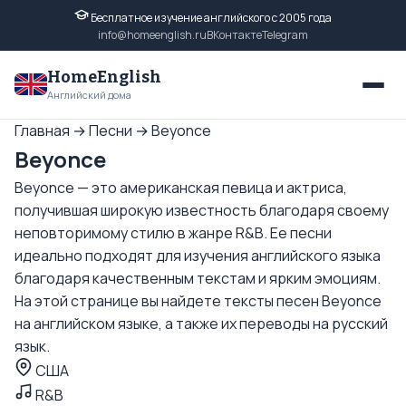
Бесплатное изучение английского с 2005 года
info@homeenglish.ru
ВКонтакте
Telegram
HomeEnglish
Английский дома
Главная
→
Песни
→
Beyonce
Beyonce
Beyonce — это американская певица и актриса,
получившая широкую известность благодаря своему
неповторимому стилю в жанре R&B. Ее песни
идеально подходят для изучения английского языка
благодаря качественным текстам и ярким эмоциям.
На этой странице вы найдете тексты песен Beyonce
на английском языке, а также их переводы на русский
язык.
США
R&B