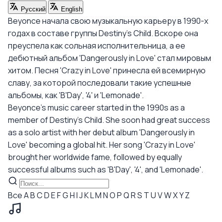
Русский
English
Beyonce начала свою музыкальную карьеру в 1990-х
годах в составе группы Destiny's Child. Вскоре она
преуспела как сольная исполнительница, а ее
дебютный альбом 'Dangerously in Love' стал мировым
хитом. Песня 'Crazy in Love' принесла ей всемирную
славу, за которой последовали такие успешные
альбомы, как 'B'Day', '4' и 'Lemonade'.
Beyonce's music career started in the 1990s as a
member of Destiny's Child. She soon had great success
as a solo artist with her debut album 'Dangerously in
Love' becoming a global hit. Her song 'Crazy in Love'
brought her worldwide fame, followed by equally
successful albums such as 'B'Day', '4', and 'Lemonade'.
Все
A
B
C
D
E
F
G
H
I
J
K
L
M
N
O
P
Q
R
S
T
U
V
W
X
Y
Z