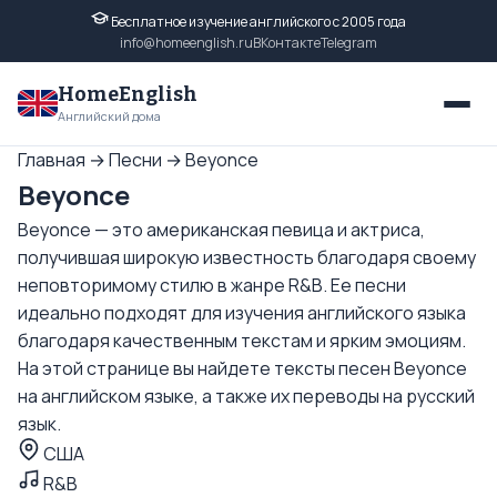
Бесплатное изучение английского с 2005 года
info@homeenglish.ru
ВКонтакте
Telegram
HomeEnglish
Английский дома
Главная
→
Песни
→
Beyonce
Beyonce
Beyonce — это американская певица и актриса,
получившая широкую известность благодаря своему
неповторимому стилю в жанре R&B. Ее песни
идеально подходят для изучения английского языка
благодаря качественным текстам и ярким эмоциям.
На этой странице вы найдете тексты песен Beyonce
на английском языке, а также их переводы на русский
язык.
США
R&B