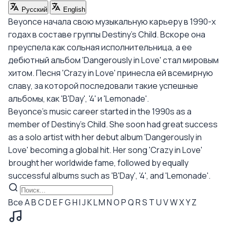
Русский
English
Beyonce начала свою музыкальную карьеру в 1990-х
годах в составе группы Destiny's Child. Вскоре она
преуспела как сольная исполнительница, а ее
дебютный альбом 'Dangerously in Love' стал мировым
хитом. Песня 'Crazy in Love' принесла ей всемирную
славу, за которой последовали такие успешные
альбомы, как 'B'Day', '4' и 'Lemonade'.
Beyonce's music career started in the 1990s as a
member of Destiny's Child. She soon had great success
as a solo artist with her debut album 'Dangerously in
Love' becoming a global hit. Her song 'Crazy in Love'
brought her worldwide fame, followed by equally
successful albums such as 'B'Day', '4', and 'Lemonade'.
Все
A
B
C
D
E
F
G
H
I
J
K
L
M
N
O
P
Q
R
S
T
U
V
W
X
Y
Z