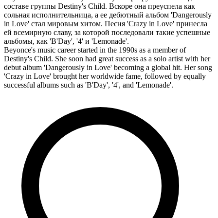
составе группы Destiny's Child. Вскоре она преуспела как
сольная исполнительница, а ее дебютный альбом 'Dangerously
in Love' стал мировым хитом. Песня 'Crazy in Love' принесла
ей всемирную славу, за которой последовали такие успешные
альбомы, как 'B'Day', '4' и 'Lemonade'.
Beyonce's music career started in the 1990s as a member of
Destiny's Child. She soon had great success as a solo artist with her
debut album 'Dangerously in Love' becoming a global hit. Her song
'Crazy in Love' brought her worldwide fame, followed by equally
successful albums such as 'B'Day', '4', and 'Lemonade'.