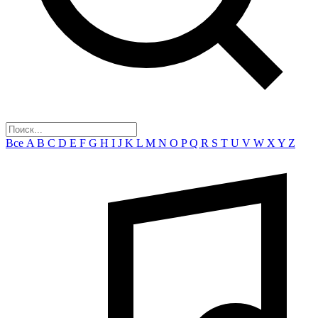
Все
A
B
C
D
E
F
G
H
I
J
K
L
M
N
O
P
Q
R
S
T
U
V
W
X
Y
Z