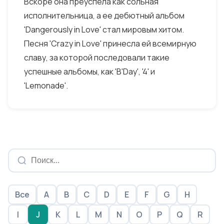
Вскоре она преуспела как сольная
исполнительница, а ее дебютный альбом
'Dangerously in Love' стал мировым хитом.
Песня 'Crazy in Love' принесла ей всемирную
славу, за которой последовали такие
успешные альбомы, как 'B'Day', '4' и
'Lemonade'.
Все
A
B
C
D
E
F
G
H
I
J
K
L
M
N
O
P
Q
R