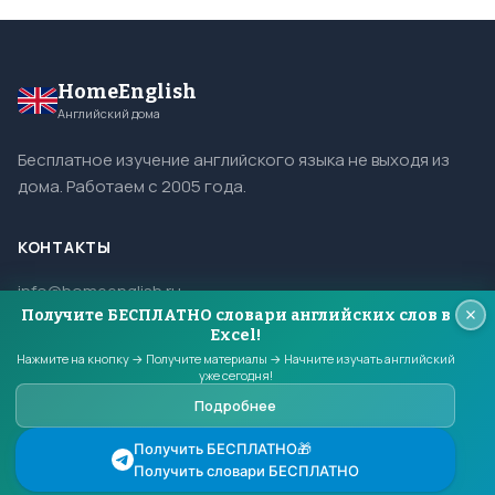
HomeEnglish
Английский дома
Бесплатное изучение английского языка не выходя из
дома. Работаем с 2005 года.
КОНТАКТЫ
info@homeenglish.ru
Получите БЕСПЛАТНО словари английских слов в
ВКонтакте
Excel!
Telegram
Нажмите на кнопку → Получите материалы → Начните изучать английский
уже сегодня!
Подробнее
© 2005–2026 HomeEnglish. Все права защищены.
Получить БЕСПЛАТНО🎁
Копирование материалов сайта запрещено.
Получить словари БЕСПЛАТНО