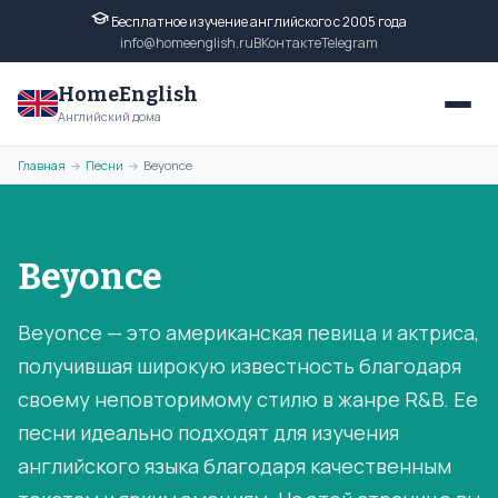
Бесплатное изучение английского с 2005 года
info@homeenglish.ru
ВКонтакте
Telegram
HomeEnglish
Английский дома
Главная
Песни
Beyonce
→
→
Beyonce
Beyonce — это американская певица и актриса,
получившая широкую известность благодаря
своему неповторимому стилю в жанре R&B. Ее
песни идеально подходят для изучения
английского языка благодаря качественным