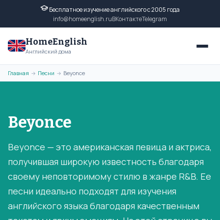
Бесплатное изучение английского с 2005 года
info@homeenglish.ru
ВКонтакте
Telegram
HomeEnglish
Английский дома
Главная
Песни
Beyonce
→
→
Beyonce
Beyonce — это американская певица и актриса,
получившая широкую известность благодаря
своему неповторимому стилю в жанре R&B. Ее
песни идеально подходят для изучения
английского языка благодаря качественным