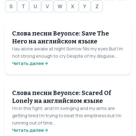
S
T
U
V
W
X
Y
Z
Слова песни Beyonce: Save The
Hero на английском языке
I lay alone awake at night Sorrow fills my eyes But I’m
not strong enough to cry Despite of my disguise...
Читать далее
Слова песни Beyonce: Scared Of
Lonely на английском языке
I'm in this fight, and I'm swinging and my arms are
getting tired I'm trying to beat this emptiness but I'm
running out of time...
Читать далее