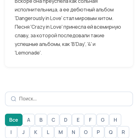
Вскоре она преуспела как сольная
исполнительница, а ее дебютный альбом
'Dangerously in Love' стал мировым хитом.
Песня 'Crazy in Love' принесла ей всемирную
славу, за которой последовали такие
успешные альбомы, как 'B'Day', '4' и
'Lemonade'.
Все
A
B
C
D
E
F
G
H
I
J
K
L
M
N
O
P
Q
R