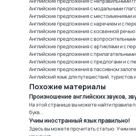
Английские предложения с неправильными гл
Английские предложения с модальными глаго
Английские предложения с местоимениями и
Английские предложения с наречием и с пер
Английские предложения с косвенной речью 
Английские предложения с вопросительными
Английские предложения с артиклями и с пе
Английские предложения с прилагательными 
Английские предложения с предлогами и с п
Английские предложения в пассивном залоге
Английский язык для путешествий, туристов
Похожие материалы
Произношение английских звуков, зв
На этой странице вы можете найти правила п
букв...
Учим иностранный язык правильно!
Здесь вы можете прочитать статью: Учим ин