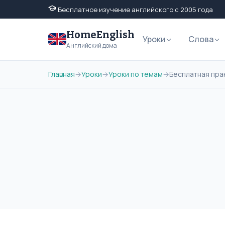
Бесплатное изучение английского с 2005 года
HomeEnglish
Уроки
Слова
Английский дома
Главная
→
Уроки
→
Уроки по темам
→
Бесплатная пра