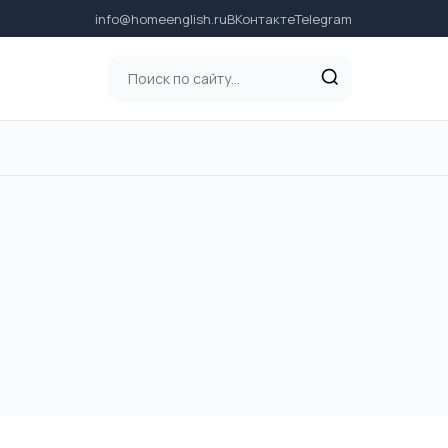
info@homeenglish.ru
ВКонтакте
Telegram