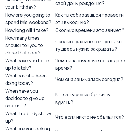
свой день рождения?
your birthday?
How are you going to
Как ты собираешься провести
spend this weekend?
эти выходные?
How long will it take?
Сколько времени это займет?
How many times
Сколько раз мне говорить, что
should I tell you to
ту дверь нужно закрывать?
close that door?
What have you been
Чем ты занимался в последнее
up to lately?
время?
What has she been
Чем она занималась сегодня?
doing today?
When have you
Когда ты решил бросить
decided to give up
курить?
smoking?
What if nobody shows
Что если никто не объявится?
up?
What are you looking