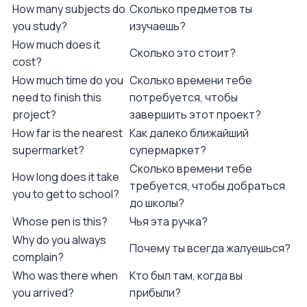
How many subjects do
Сколько предметов ты
you study?
изучаешь?
How much does it
Сколько это стоит?
cost?
How much time do you
Сколько времени тебе
need to finish this
потребуется, чтобы
project?
завершить этот проект?
How far is the nearest
Как далеко ближайший
supermarket?
супермаркет?
Сколько времени тебе
How long does it take
требуется, чтобы добраться
you to get to school?
до школы?
Whose pen is this?
Чья эта ручка?
Why do you always
Почему ты всегда жалуешься?
complain?
Who was there when
Кто был там, когда вы
you arrived?
прибыли?