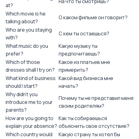
На что ты смотришь?
at?
Which movie is he
О каком фильме он говорит?
talking about?
Who are you staying
С кем ты остаешься?
with?
What music do you
Какую музыку ты
prefer?
предпочитаешь?
Which of those
Какое из платьев мне
dresses shall I try on?
примерить?
What kind of business
Какой вид бизнеса мне
should I start?
начать?
Why didn't you
Почему ты не представил меня
introduce me to your
своим родителям?
parents?
How are you going to
Как ты собираешься
explain your absence?
объяснить свое отсутствие?
Which country would
Какую страну ты хотел бы