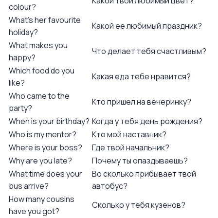
Какой твой любимый цвет?
colour?
What's her favourite
Какой ее любимый праздник?
holiday?
What makes you
Что делает тебя счастливым?
happy?
Which food do you
Какая еда тебе нравится?
like?
Who came to the
Кто пришел на вечеринку?
party?
When is your birthday?
Когда у тебя день рождения?
Who is my mentor?
Кто мой наставник?
Where is your boss?
Где твой начальник?
Why are you late?
Почему ты опаздываешь?
What time does your
Во сколько прибывает твой
bus arrive?
автобус?
How many cousins
Сколько у тебя кузенов?
have you got?