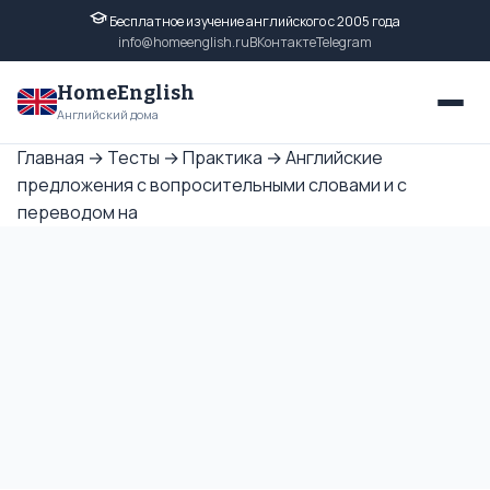
Бесплатное изучение английского с 2005 года
info@homeenglish.ru
ВКонтакте
Telegram
HomeEnglish
Английский дома
Главная
→
Тесты
→
Практика
→
Английские
предложения с вопросительными словами и с
переводом на