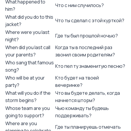
What happened to
Что с ним случилось?
him?
What did you do to this
Что ты сделал с этой курткой?
jacket?
Where were you last
Где ты был прошлой ночью?
night?
When did you last call
Когда ты в последний раз
your parents?
звонил своим родителям?
Who sang that famous
Кто пел ту знаменитую песню?
song?
Who will be at your
Кто будет на твоей
party?
вечеринке?
What will you do if the
Что вы будете делать, когда
storm begins?
начнется шторм?
Whose team are you
Чью команду ты будешь
going to support?
поддерживать?
Where are you
Где ты планируешь отмечать
planning to celebrate