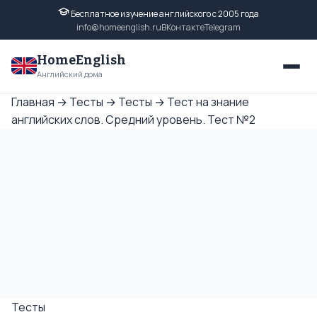
Бесплатное изучение английского с 2005 года
info@homeenglish.ru
ВКонтакте
Telegram
HomeEnglish
Английский дома
Главная
→
Тесты
→
Тесты
→
Тест на знание
английских слов. Средний уровень. Тест №2
Тесты