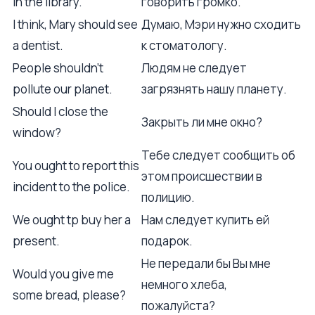
in the library.
говорить громко.
I think, Mary should see
Думаю, Мэри нужно сходить
a dentist.
к стоматологу.
People shouldn't
Людям не следует
pollute our planet.
загрязнять нашу планету.
Should I close the
Закрыть ли мне окно?
window?
Тебе следует сообщить об
You ought to report this
этом происшествии в
incident to the police.
полицию.
We ought tp buy her a
Нам следует купить ей
present.
подарок.
Не передали бы Вы мне
Would you give me
немного хлеба,
some bread, please?
пожалуйста?