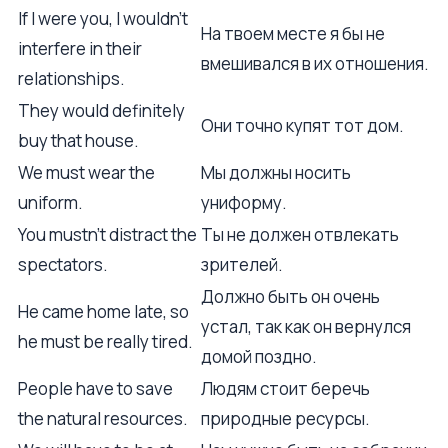
If I were you, I wouldn't
На твоем месте я бы не
interfere in their
вмешивался в их отношения.
relationships.
They would definitely
Они точно купят тот дом.
buy that house.
We must wear the
Мы должны носить
uniform.
униформу.
You mustn't distract the
Ты не должен отвлекать
spectators.
зрителей.
Должно быть он очень
He came home late, so
устал, так как он вернулся
he must be really tired.
домой поздно.
People have to save
Людям стоит беречь
the natural resources.
природные ресурсы.