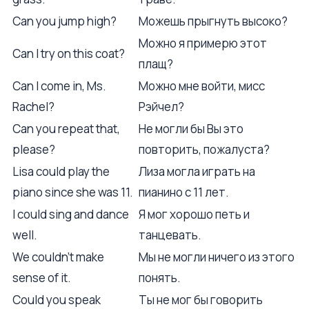
Can you jump high?
Можешь прыгнуть высоко?
Можно я примерю этот
Can I try on this coat?
плащ?
Can I come in, Ms.
Можно мне войти, мисс
Rachel?
Рэйчел?
Can you repeat that,
Не могли бы Вы это
please?
повторить, пожалуста?
Lisa could play the
Лиза могла играть на
piano since she was 11.
пианино с 11 лет.
I could sing and dance
Я мог хорошо петь и
well.
танцевать.
We couldn't make
Мы не могли ничего из этого
sense of it.
понять.
Could you speak
Ты не мог бы говорить