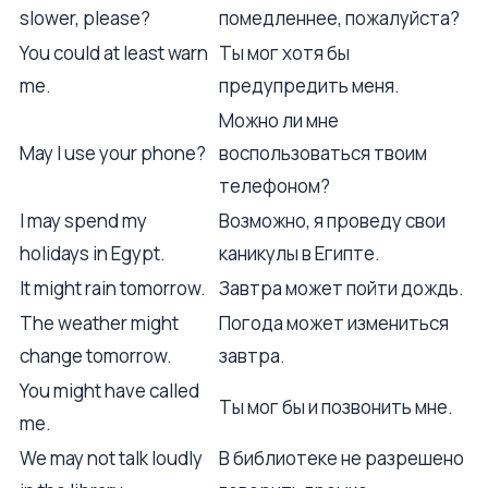
slower, please?
помедленнее, пожалуйста?
You could at least warn
Ты мог хотя бы
me.
предупредить меня.
Можно ли мне
May I use your phone?
воспользоваться твоим
телефоном?
I may spend my
Возможно, я проведу свои
holidays in Egypt.
каникулы в Египте.
It might rain tomorrow.
Завтра может пойти дождь.
The weather might
Погода может измениться
change tomorrow.
завтра.
You might have called
Ты мог бы и позвонить мне.
me.
We may not talk loudly
В библиотеке не разрешено