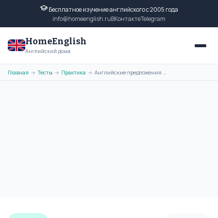
Бесплатное изучение английского с 2005 года
info@homeenglish.ru
ВКонтакте
Telegram
HomeEnglish
Английский дома
Главная
Тесты
Практика
Английские предложения с модальными глаголами и с переводом на
→
→
→