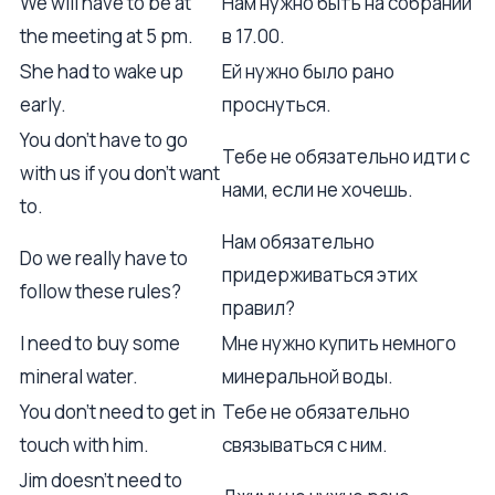
We will have to be at
Нам нужно быть на собрании
the meeting at 5 pm.
в 17.00.
She had to wake up
Ей нужно было рано
early.
проснуться.
You don't have to go
Тебе не обязательно идти с
with us if you don't want
нами, если не хочешь.
to.
Нам обязательно
Do we really have to
придерживаться этих
follow these rules?
правил?
I need to buy some
Мне нужно купить немного
mineral water.
минеральной воды.
You don't need to get in
Тебе не обязательно
touch with him.
связываться с ним.
Jim doesn't need to