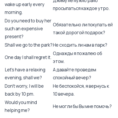
Джиму не нужно рано
wake up early every
просыпаться каждое утро.
morning.
Do you need to buy her
Обязательно ли покупать ей
such an expensive
такой дорогой подарок?
present?
Shall we go to the park?
Не сходить ли нам в парк?
Однажды я пожалею об
One day I shall regret it.
этом.
Let's have a relaxing
А давайте проведем
evening, shall we?
спокойный вечер?
Don't worry, I will be
Не беспокойся, я вернусь к
back by 10 pm.
10 вечера.
Would you mind
Не могли бы Вы мне помочь?
helping me?