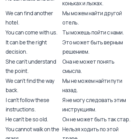
коньках и лыжах.
We can find another
Мы можем найти другой
hotel.
отель.
You can come with us.
Ты можешь пойти с нами.
It can be the right
Это может быть верным
decision.
решением.
She can't understand
Она не может понять
the point.
смысла.
We can't find the way
Мы не можем найти пути
back.
назад.
I can't follow these
Я не могу следовать этим
instructions.
инструкциям.
He can't be so old.
Он не может быть так стар.
You cannot walk on the
Нельзя ходить по этой
grass.
траве.