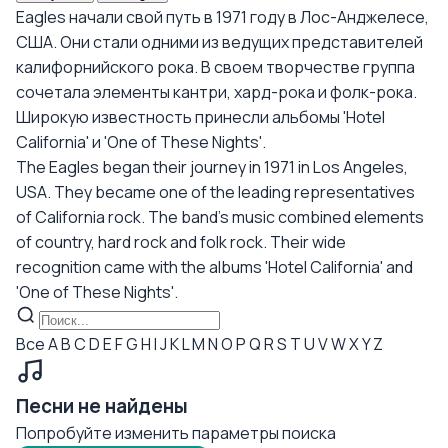
Eagles начали свой путь в 1971 году в Лос-Анджелесе,
США. Они стали одними из ведущих представителей
калифорнийского рока. В своем творчестве группа
сочетала элементы кантри, хард-рока и фолк-рока.
Широкую известность принесли альбомы 'Hotel
California' и 'One of These Nights'.
The Eagles began their journey in 1971 in Los Angeles,
USA. They became one of the leading representatives
of California rock. The band's music combined elements
of country, hard rock and folk rock. Their wide
recognition came with the albums 'Hotel California' and
'One of These Nights'.
Все
A
B
C
D
E
F
G
H
I
J
K
L
M
N
O
P
Q
R
S
T
U
V
W
X
Y
Z
Песни не найдены
Попробуйте изменить параметры поиска