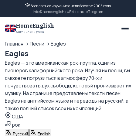
Бесплатное изучение английского с 2005 года
info@homeenglish.ru
ВКонтакте
Telegram
HomeEnglish
Английский дома
Главная
→
Песни
→
Eagles
Eagles
Eagles — это американская рок-группа, одни из
пионеров калифорнийского рока. Изучая их песни, вы
сможете погрузиться в атмосферу 70-х и
почувствовать дух свободы, который пронизывает их
музыку. На странице представлены тексты песен
Eagles на английском языке и переводы на русский, а
также полный список всех их композиций.
США
рок
Русский
English