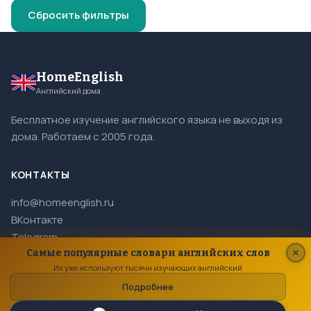
Сбросить фильтры
HomeEnglish
Английский дома
Бесплатное изучение английского языка не выходя из
дома. Работаем с 2005 года.
КОНТАКТЫ
info@homeenglish.ru
ВКонтакте
Telegram
Самые популярные словари английских слов
Их уже используют тысячи изучающих английский
Подробнее
© 2005–2026 HomeEnglish. Все права защищены.