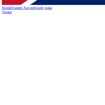
HomeEnglish
Английский дома
Уроки