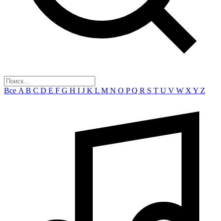
Все
A
B
C
D
E
F
G
H
I
J
K
L
M
N
O
P
Q
R
S
T
U
V
W
X
Y
Z