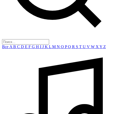
Все
A
B
C
D
E
F
G
H
I
J
K
L
M
N
O
P
Q
R
S
T
U
V
W
X
Y
Z