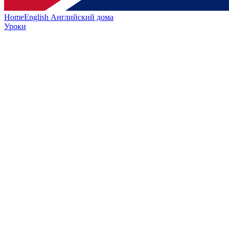
HomeEnglish
Английский дома
Уроки