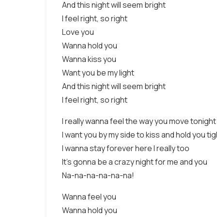
And this night will seem bright
I feel right, so right
Love you
Wanna hold you
Wanna kiss you
Want you be my light
And this night will seem bright
I feel right, so right
I really wanna feel the way you move tonight
I want you by my side to kiss and hold you tig
I wanna stay forever here I really too
It’s gonna be a crazy night for me and you
Na-na-na-na-na-na!
Wanna feel you
Wanna hold you