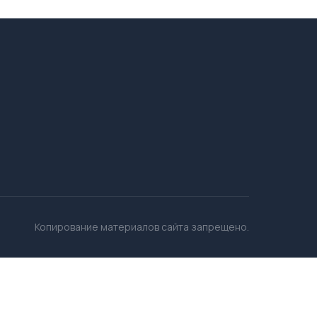
Копирование материалов сайта запрещено.