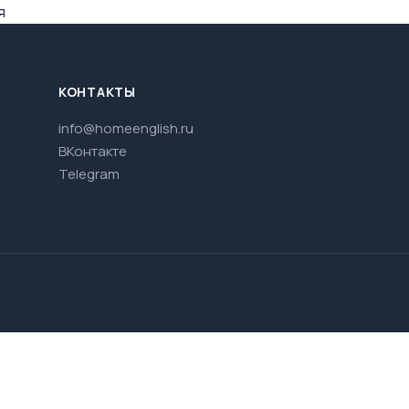
я
КОНТАКТЫ
info@homeenglish.ru
ВКонтакте
Telegram