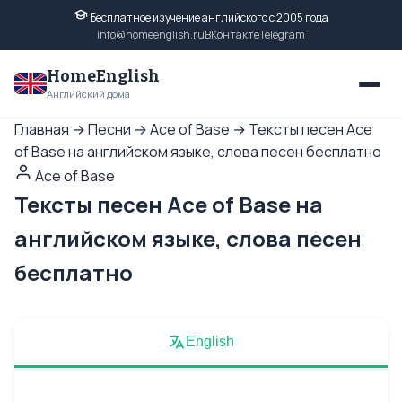
Бесплатное изучение английского с 2005 года
info@homeenglish.ru
ВКонтакте
Telegram
HomeEnglish
Английский дома
Главная
→
Песни
→
Ace of Base
→
Тексты песен Ace
of Base на английском языке, слова песен бесплатно
Ace of Base
Тексты песен Ace of Base на
английском языке, слова песен
бесплатно
English