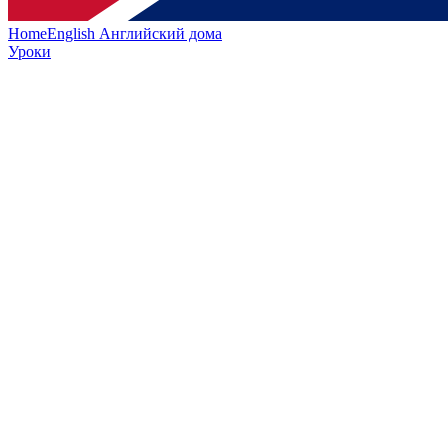
HomeEnglish
Английский дома
Уроки