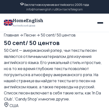
Бесплатное изучение английского с 2005 года
info@homeenglish.ru
ВКонтакте
Telegram
HomeEnglish
Английский дома
Главная
→
Песни
→
50 cent/ 50 центов
50 cent/ 50 центов
50 Cent — американский рэпер, чьи тексты песен
являются отличным материалом для изучения
английского языка. Его уникальный стиль и простые,
но в то же время глубокие тексты позволяют
погрузиться в атмосферу американского рэпа. На
нашей странице вы найдете тексты его песен на
английском языке, а также переводы на русский.
Список песен включает в себя такие хиты, как 'In Da
Club', 'Candy Shop' и многие другие.
США