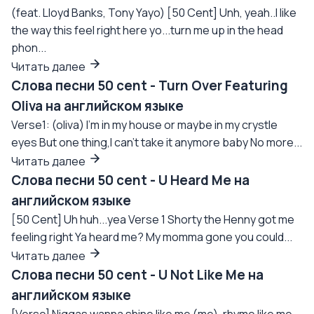
(feat. Lloyd Banks, Tony Yayo) [50 Cent] Unh, yeah..I like
the way this feel right here yo...turn me up in the head
phon...
Читать далее
Слова песни 50 cent - Turn Over Featuring
Oliva на английском языке
Verse1: (oliva) I'm in my house or maybe in my crystle
eyes But one thing,I can't take it anymore baby No more...
Читать далее
Слова песни 50 cent - U Heard Me на
английском языке
[50 Cent] Uh huh...yea Verse 1 Shorty the Henny got me
feeling right Ya heard me? My momma gone you could...
Читать далее
Слова песни 50 cent - U Not Like Me на
английском языке