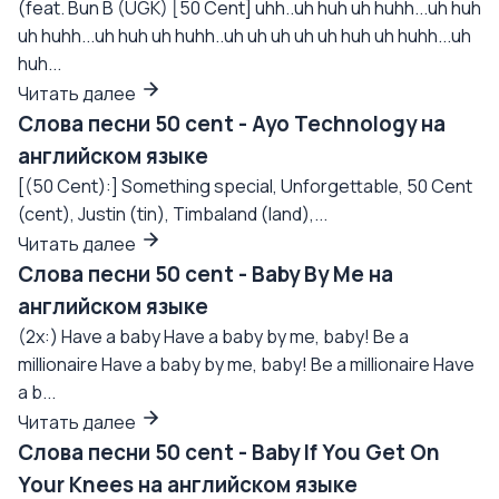
(feat. Bun B (UGK) [50 Cent] uhh..uh huh uh huhh...uh huh
uh huhh...uh huh uh huhh..uh uh uh uh uh huh uh huhh...uh
huh...
Читать далее
Слова песни 50 cent - Ayo Technology на
английском языке
[(50 Cent):] Something special, Unforgettable, 50 Cent
(cent), Justin (tin), Timbaland (land),...
Читать далее
Слова песни 50 cent - Baby By Me на
английском языке
(2x:) Have a baby Have a baby by me, baby! Be a
millionaire Have a baby by me, baby! Be a millionaire Have
a b...
Читать далее
Слова песни 50 cent - Baby If You Get On
Your Knees на английском языке