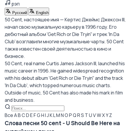
рэп
Русский
English
50 Cent, настоящее имя — Кертис Джеймс Джексон III,
начал свою музыкальную карьеру в 1996 году. Его
дебютный альбом 'Get Rich or Die Tryin'' и трек 'In Da
Club' возглавили многие музыкальные чарты. 50 Cent
также известен своей деятельностью в кино и
бизнесе.
50 Cent, real name Curtis James Jackson III, launched his
music career in 1996. He gained widespread recognition
with his debut album 'Get Rich or Die Tryin'' and the track
'In Da Club', which topped numerous music charts.
Outside of music, 50 Cent has also made his mark in film
and business.
Все
A
B
C
D
E
F
G
H
I
J
K
L
M
N
O
P
Q
R
S
T
U
V
W
X
Y
Z
Слова песни 50 cent - U Should Be Here на