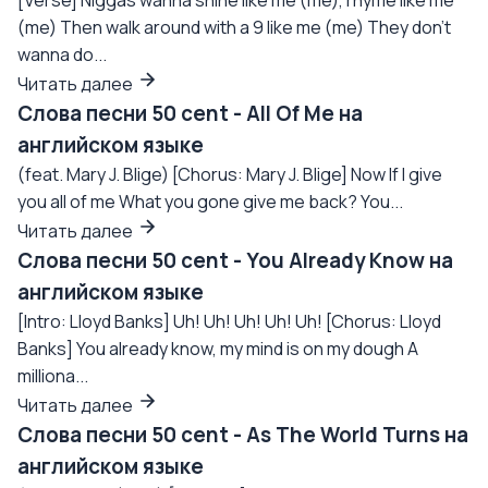
[Verse] Niggas wanna shine like me (me), rhyme like me
(me) Then walk around with a 9 like me (me) They don't
wanna do...
Читать далее
Слова песни 50 cent - All Of Me на
английском языке
(feat. Mary J. Blige) [Chorus: Mary J. Blige] Now If I give
you all of me What you gone give me back? You...
Читать далее
Слова песни 50 cent - You Already Know на
английском языке
[Intro: Lloyd Banks] Uh! Uh! Uh! Uh! Uh! [Chorus: Lloyd
Banks] You already know, my mind is on my dough A
milliona...
Читать далее
Слова песни 50 cent - As The World Turns на
английском языке