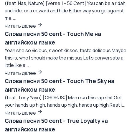
(feat. Nas, Nature) [Verse 1 - 50 Cent] You can be a ridah
and ride, or a coward and hide Either way you go against
me,...
Читать далее
Слова песни 50 cent - Touch Me на
английском языке
Yeah she so vicious, sweet kisses, taste delicous Maybe
this is, who I should make the missus Let's conversate a
little like a...
Читать далее
Слова песни 50 cent - Touch The Sky на
английском языке
(feat. Tony Yayo) [CHORUS:] Man i run this rap shit Get
your hands up high, hands up high, hands up high Rest i...
Читать далее
Слова песни 50 cent - True Loyalty на
английском языке