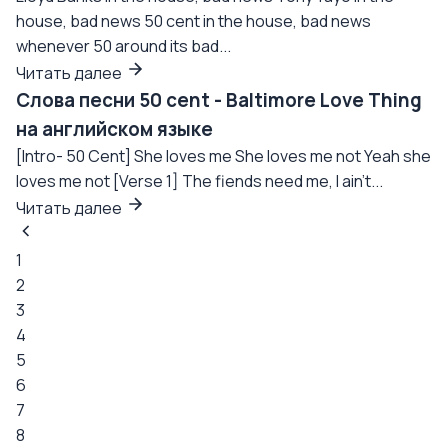
house, bad news 50 cent in the house, bad news
whenever 50 around its bad...
Читать далее
Слова песни 50 cent - Baltimore Love Thing
на английском языке
[Intro- 50 Cent] She loves me She loves me not Yeah she
loves me not [Verse 1] The fiends need me, I ain't...
Читать далее
1
2
3
4
5
6
7
8