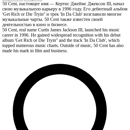
50 Cent, настоящее имя — Кертис Джеймс Джексон III, начал
свою музыкальную карьеру в 1996 году. Его дебютный альбом
'Get Rich or Die Tryin'' и трек 'In Da Club' возглавили многие
музыкальные чарты. 50 Cent также известен своей
деятельностью в кино и бизнесе.
50 Cent, real name Curtis James Jackson III, launched his music
career in 1996. He gained widespread recognition with his debut
album 'Get Rich or Die Tryin'' and the track 'In Da Club', which
topped numerous music charts. Outside of music, 50 Cent has also
made his mark in film and business.