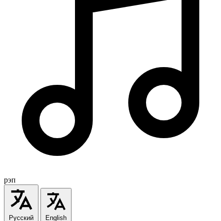
рэп
Русский
English