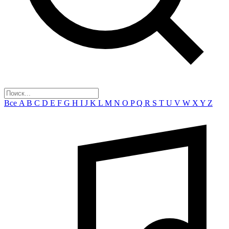
Все
A
B
C
D
E
F
G
H
I
J
K
L
M
N
O
P
Q
R
S
T
U
V
W
X
Y
Z