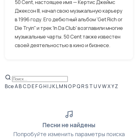
50 Cent, настоящее имя — Кертис Джеймс
Джексон III, начал свою музыкальную карьеру
в 1996 году. Его дебютный альбом 'Get Rich or
Die Tryin'' и трек 'In Da Club' возглавили многие
музыкальные чарты. 50 Cent также известен
своей деятельностью в кино и бизнесе.
Все
A
B
C
D
E
F
G
H
I
J
K
L
M
N
O
P
Q
R
S
T
U
V
W
X
Y
Z
Песни не найдены
Попробуйте изменить параметры поиска