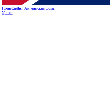
HomeEnglish
Английский дома
Уроки