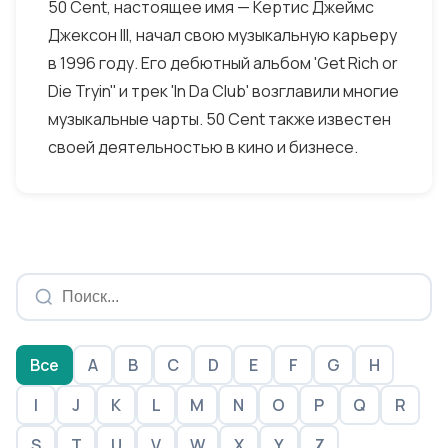
50 Cent, настоящее имя — Кертис Джеймс
Джексон III, начал свою музыкальную карьеру
в 1996 году. Его дебютный альбом 'Get Rich or
Die Tryin'' и трек 'In Da Club' возглавили многие
музыкальные чарты. 50 Cent также известен
своей деятельностью в кино и бизнесе.
Все
A
B
C
D
E
F
G
H
I
J
K
L
M
N
O
P
Q
R
S
T
U
V
W
X
Y
Z