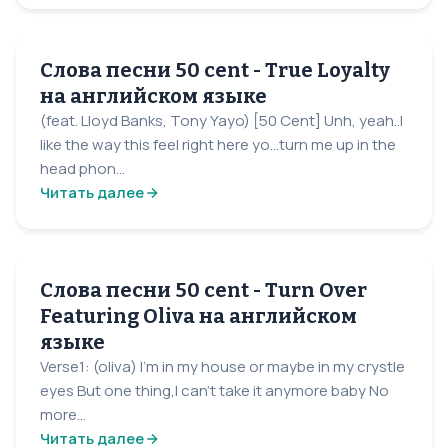
Слова песни 50 cent - True Loyalty
на английском языке
(feat. Lloyd Banks, Tony Yayo) [50 Cent] Unh, yeah..I
like the way this feel right here yo...turn me up in the
head phon...
Читать далее
Слова песни 50 cent - Turn Over
Featuring Oliva на английском
языке
Verse1: (oliva) I'm in my house or maybe in my crystle
eyes But one thing,I can't take it anymore baby No
more...
Читать далее