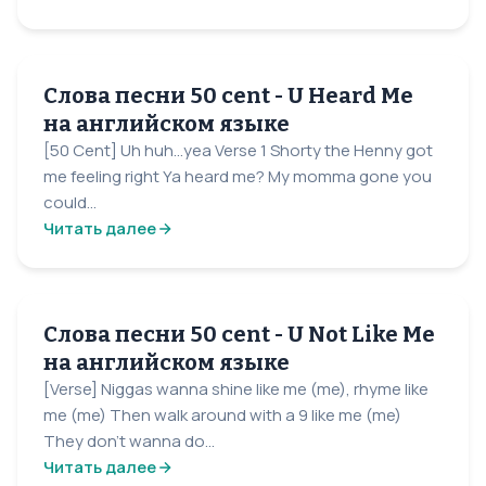
Слова песни 50 cent - U Heard Me
на английском языке
[50 Cent] Uh huh...yea Verse 1 Shorty the Henny got
me feeling right Ya heard me? My momma gone you
could...
Читать далее
Слова песни 50 cent - U Not Like Me
на английском языке
[Verse] Niggas wanna shine like me (me), rhyme like
me (me) Then walk around with a 9 like me (me)
They don't wanna do...
Читать далее