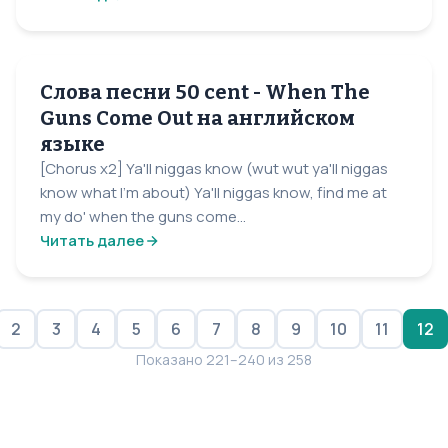
Слова песни 50 cent - When The
Guns Come Out на английском
языке
[Chorus x2] Ya'll niggas know (wut wut ya'll niggas
know what I'm about) Ya'll niggas know, find me at
my do' when the guns come...
Читать далее
2
3
4
5
6
7
8
9
10
11
12
Показано 221–240 из 258