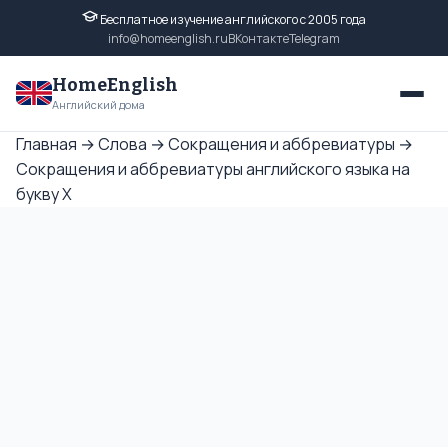
Бесплатное изучение английского с 2005 года
info@homeenglish.ru
ВКонтакте
Telegram
HomeEnglish
Английский дома
Главная
→
Слова
→
Сокращения и аббревиатуры
→
Сокращения и аббревиатуры английского языка на
букву X