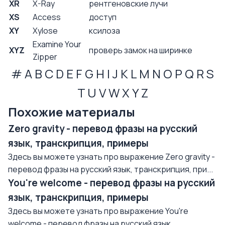
XR
X-Ray
рентгеновские лучи
XS
Access
доступ
XY
Xylose
ксилоза
Examine Your
XYZ
проверь замок на ширинке
Zipper
#
A
B
C
D
E
F
G
H
I
J
K
L
M
N
O
P
Q
R
S
T
U
V
W
X
Y
Z
Похожие материалы
Zero gravity - перевод фразы на русский
язык, транскрипция, примеры
Здесь вы можете узнать про выражение Zero gravity -
перевод фразы на русский язык, транскрипция, при...
You're welcome - перевод фразы на русский
язык, транскрипция, примеры
Здесь вы можете узнать про выражение You're
welcome - перевод фразы на русский язык,