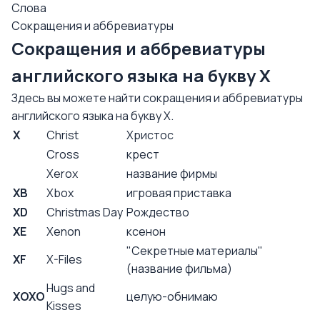
Слова
Сокращения и аббревиатуры
Сокращения и аббревиатуры
английского языка на букву X
Здесь вы можете найти сокращения и аббревиатуры
английского языка на букву X.
X
Christ
Христос
Cross
крест
Xerox
название фирмы
XB
Xbox
игровая приставка
XD
Christmas Day
Рождество
XE
Xenon
ксенон
"Секретные материалы"
XF
X-Files
(название фильма)
Hugs and
XOXO
целую-обнимаю
Kisses