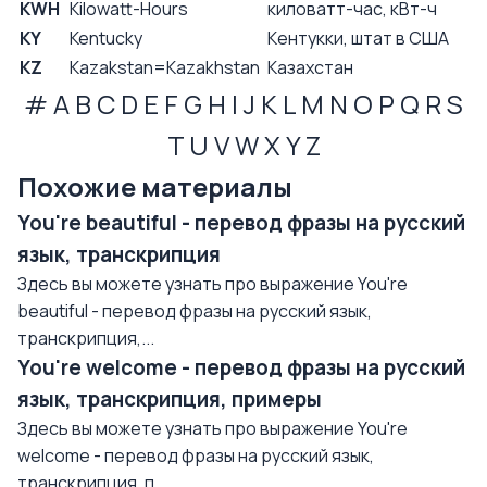
KWH
Kilowatt-Hours
киловатт-час, кВт-ч
KY
Kentucky
Кентукки, штат в США
KZ
Kazakstan=Kazakhstan
Казахстан
#
A
B
C
D
E
F
G
H
I
J
K
L
M
N
O
P
Q
R
S
T
U
V
W
X
Y
Z
Похожие материалы
You're beautiful - перевод фразы на русский
язык, транскрипция
Здесь вы можете узнать про выражение You're
beautiful - перевод фразы на русский язык,
транскрипция,...
You're welcome - перевод фразы на русский
язык, транскрипция, примеры
Здесь вы можете узнать про выражение You're
welcome - перевод фразы на русский язык,
транскрипция, п...