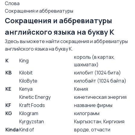
Слова
Сокращения и аббревиатуры
Сокращения и аббревиатуры
английского языка на букву K
Здесь вы можете найти сокращения и аббревиатуры
английского языка на букву K.
король (в картах,
K
King
шахматах)
KB
Kilobit
килобит (1024 бита)
KiloByte
килобайт (1024 байта)
KE
Kenya
Кения
Kinetic Energy
кинетическая энергия
KF
Kraft Foods
название фирмы
KG
Kilogram
килограмм
Kyrgyzstan
Кыргызстан, Киргизия
Kinda
Kind of
вроде, отчасти