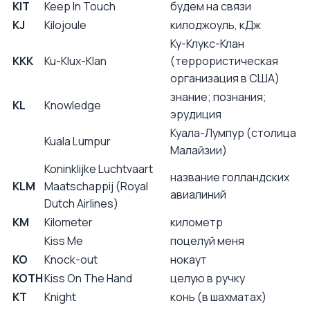
KIT
Keep In Touch
будем на связи
KJ
Kilojoule
килоджоуль, кДж
Ку-Клукс-Клан
KKK
Ku-Klux-Klan
(террористическая
организация в США)
знание; познания;
KL
Knowledge
эрудиция
Куала-Лумпур (столица
Kuala Lumpur
Малайзии)
Koninklijke Luchtvaart
название голландских
KLM
Maatschappij (Royal
авиалиний
Dutch Airlines)
KM
Kilometer
километр
Kiss Me
поцелуй меня
KO
Knock-out
нокаут
KOTН
Kiss On The Hand
целую в ручку
KT
Knight
конь (в шахматах)