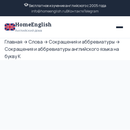
Бесплатное изучение английского с 2005 года
info@homeenglish.ru
ВКонтакте
Telegram
HomeEnglish
Английский дома
Главная
→
Слова
→
Сокращения и аббревиатуры
→
Сокращения и аббревиатуры английского языка на
букву K