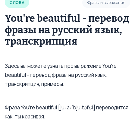
СЛОВА
Фразы и выражения
You're beautiful - перевод
фразы на русский язык,
транскрипция
Здесь вы можете узнать про выражение You're
beautiful - перевод фразы на русский язык,
транскрипция, примеры.
Фраза You’re beautiful [ju: a: 'bju:təfʊl] переводится
как: ты красивая.