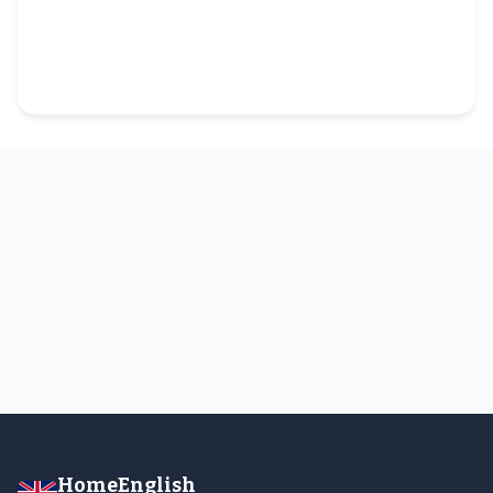
HomeEnglish