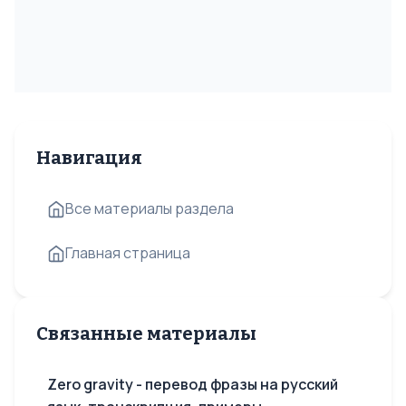
Навигация
Все материалы раздела
Главная страница
Связанные материалы
Zero gravity - перевод фразы на русский