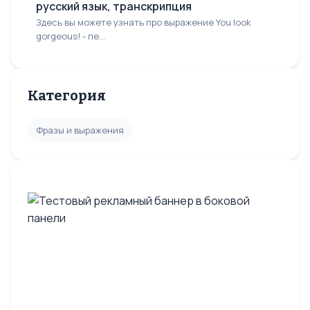
русский язык, транскрипция
Здесь вы можете узнать про выражение You look
gorgeous! - пе...
Категория
Фразы и выражения