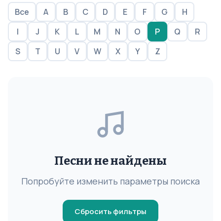
Все
A
B
C
D
E
F
G
H
I
J
K
L
M
N
O
P
Q
R
S
T
U
V
W
X
Y
Z
Песни не найдены
Попробуйте изменить параметры поиска
Сбросить фильтры