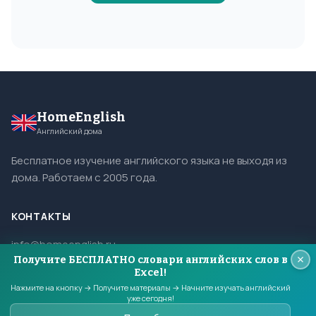
HomeEnglish
Английский дома
Бесплатное изучение английского языка не выходя из
дома. Работаем с 2005 года.
КОНТАКТЫ
info@homeenglish.ru
Получите БЕСПЛАТНО словари английских слов в
ВКонтакте
Excel!
Telegram
Нажмите на кнопку → Получите материалы → Начните изучать английский
уже сегодня!