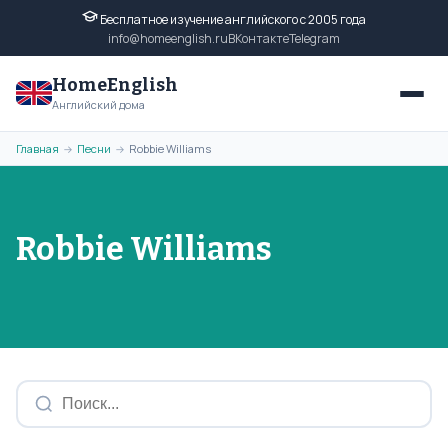
Бесплатное изучение английского с 2005 года
info@homeenglish.ru
ВКонтакте
Telegram
HomeEnglish
Английский дома
Главная
Песни
Robbie Williams
→
→
Robbie Williams