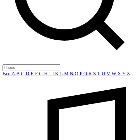
Все
A
B
C
D
E
F
G
H
I
J
K
L
M
N
O
P
Q
R
S
T
U
V
W
X
Y
Z