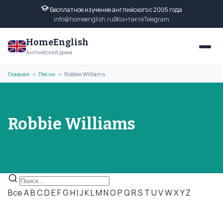
Бесплатное изучение английского с 2005 года
info@homeenglish.ru
ВКонтакте
Telegram
HomeEnglish
Английский дома
Главная
Песни
Robbie Williams
→
→
Robbie Williams
Все
A
B
C
D
E
F
G
H
I
J
K
L
M
N
O
P
Q
R
S
T
U
V
W
X
Y
Z