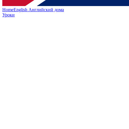
HomeEnglish
Английский дома
Уроки