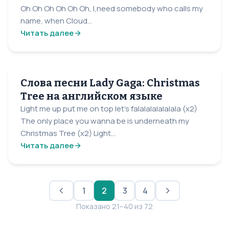
Oh Oh Oh Oh Oh Oh, I,need somebody who calls my
name, when Cloud...
Читать далее
Слова песни Lady Gaga: Christmas
Tree на английском языке
Light me up put me on top let's falalalalalalala (x2)
The only place you wanna be is underneath my
Christmas Tree (x2) Light...
Читать далее
1
2
3
4
Показано 21–40 из 72