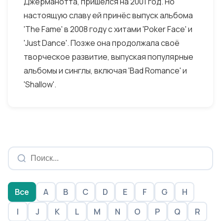
Джерманотта, пришёлся на 2001 год. Но
настоящую славу ей принёс выпуск альбома
'The Fame' в 2008 году с хитами 'Poker Face' и
'Just Dance'. Позже она продолжала своё
творческое развитие, выпуская популярные
альбомы и синглы, включая 'Bad Romance' и
'Shallow'.
Все
A
B
C
D
E
F
G
H
I
J
K
L
M
N
O
P
Q
R