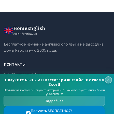
HomeEnglish
Английский дома
Бесплатное изучение английского языка не выходя из
дома. Работаем с 2005 года.
КОНТАКТЫ
info@homeenglish.ru
Получите БЕСПЛАТНО словари английских слов в
ВКонтакте
Excel!
Telegram
Нажмите на кнопку → Получите материалы → Начните изучать английский
уже сегодня!
Подробнее
© 2005–2026 HomeEnglish. Все права защищены.
Получить БЕСПЛАТНО🎁