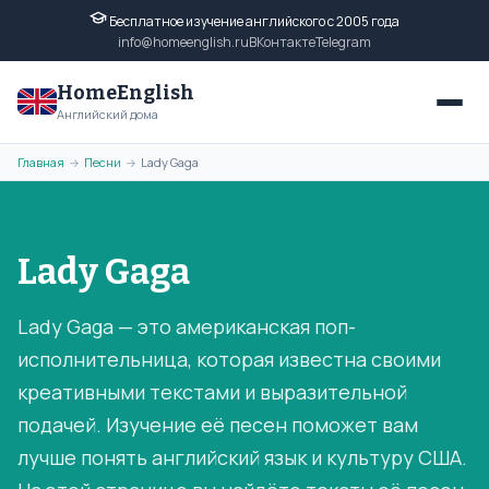
Бесплатное изучение английского с 2005 года
info@homeenglish.ru
ВКонтакте
Telegram
HomeEnglish
Английский дома
Главная
Песни
Lady Gaga
→
→
Lady Gaga
Lady Gaga — это американская поп-
исполнительница, которая известна своими
креативными текстами и выразительной
подачей. Изучение её песен поможет вам
лучше понять английский язык и культуру США.