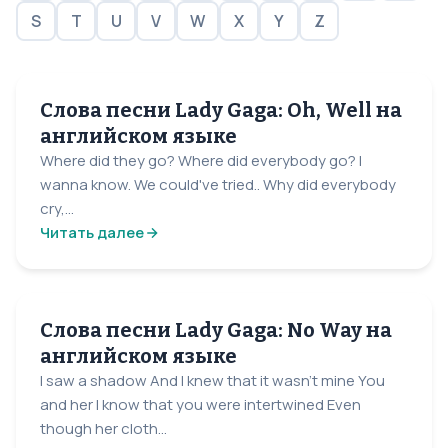
S
T
U
V
W
X
Y
Z
Слова песни Lady Gaga: Oh, Well на
английском языке
Where did they go? Where did everybody go? I
wanna know. We could've tried.. Why did everybody
cry,...
Читать далее
Слова песни Lady Gaga: No Way на
английском языке
I saw a shadow And I knew that it wasn't mine You
and her I know that you were intertwined Even
though her cloth...