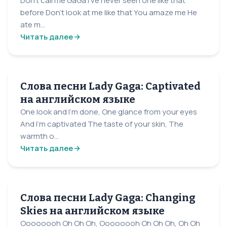
Don’t call me GaGa I’ve never seen one like that
before Don’t look at me like that You amaze me He
ate m...
Читать далее
Слова песни Lady Gaga: Captivated
на английском языке
One look and I'm done, One glance from your eyes
And I'm captivated The taste of your skin, The
warmth o...
Читать далее
Слова песни Lady Gaga: Changing
Skies на английском языке
Oooooooh Oh Oh Oh, Oooooooh Oh Oh Oh, Oh Oh