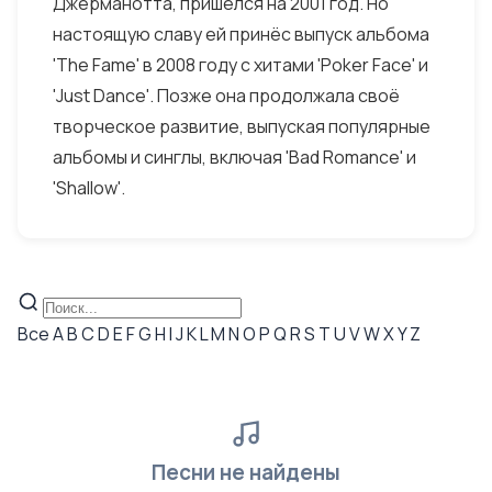
Джерманотта, пришёлся на 2001 год. Но
настоящую славу ей принёс выпуск альбома
'The Fame' в 2008 году с хитами 'Poker Face' и
'Just Dance'. Позже она продолжала своё
творческое развитие, выпуская популярные
альбомы и синглы, включая 'Bad Romance' и
'Shallow'.
Все
A
B
C
D
E
F
G
H
I
J
K
L
M
N
O
P
Q
R
S
T
U
V
W
X
Y
Z
Песни не найдены