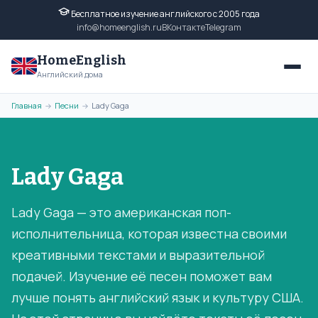
Бесплатное изучение английского с 2005 года
info@homeenglish.ru
ВКонтакте
Telegram
HomeEnglish
Английский дома
Главная
Песни
Lady Gaga
→
→
Lady Gaga
Lady Gaga — это американская поп-
исполнительница, которая известна своими
креативными текстами и выразительной
подачей. Изучение её песен поможет вам
лучше понять английский язык и культуру США.