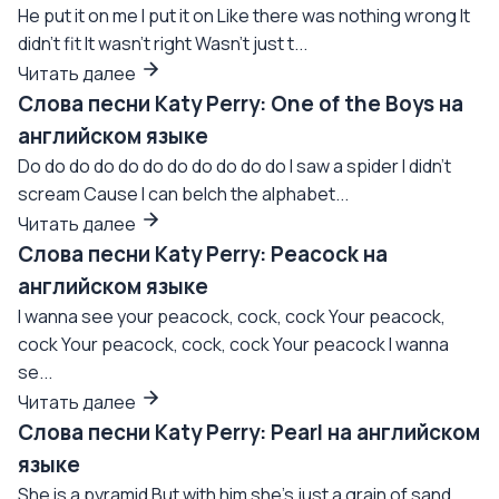
He put it on me I put it on Like there was nothing wrong It
didn't fit It wasn't right Wasn't just t...
Читать далее
Слова песни Katy Perry: One of the Boys на
английском языке
Do do do do do do do do do do do I saw a spider I didn’t
scream Cause I can belch the alphabet...
Читать далее
Слова песни Katy Perry: Peacock на
английском языке
I wanna see your peacock, cock, cock Your peacock,
cock Your peacock, cock, cock Your peacock I wanna
se...
Читать далее
Слова песни Katy Perry: Pearl на английском
языке
She is a pyramid But with him she's just a grain of sand