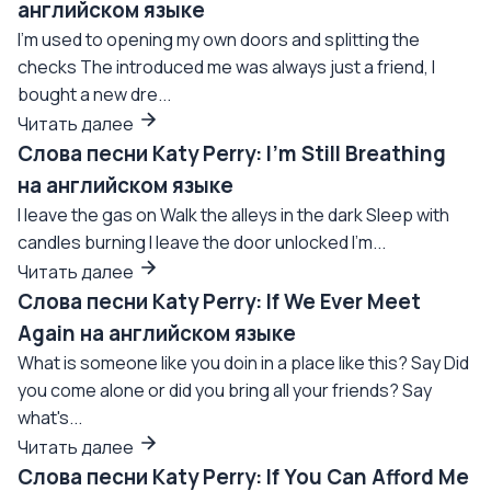
английском языке
I'm used to opening my own doors and splitting the
checks The introduced me was always just a friend, I
bought a new dre...
Читать далее
Слова песни Katy Perry: I'm Still Breathing
на английском языке
I leave the gas on Walk the alleys in the dark Sleep with
candles burning I leave the door unlocked I'm...
Читать далее
Слова песни Katy Perry: If We Ever Meet
Again на английском языке
What is someone like you doin in a place like this? Say Did
you come alone or did you bring all your friends? Say
what's...
Читать далее
Слова песни Katy Perry: If You Can Afford Me