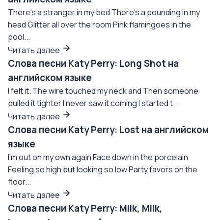
There's a stranger in my bed There's a pounding in my
head Glitter all over the room Pink flamingoes in the
pool...
Читать далее
Слова песни Katy Perry: Long Shot на
английском языке
I felt it. The wire touched my neck and Then someone
pulled it tighter I never saw it coming I started t...
Читать далее
Слова песни Katy Perry: Lost на английском
языке
I'm out on my own again Face down in the porcelain
Feeling so high but looking so low Party favors on the
floor...
Читать далее
Слова песни Katy Perry: Milk, Milk,