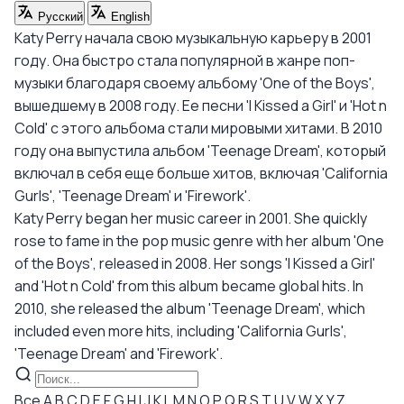
Русский
English
Katy Perry начала свою музыкальную карьеру в 2001
году. Она быстро стала популярной в жанре поп-
музыки благодаря своему альбому 'One of the Boys',
вышедшему в 2008 году. Ее песни 'I Kissed a Girl' и 'Hot n
Cold' с этого альбома стали мировыми хитами. В 2010
году она выпустила альбом 'Teenage Dream', который
включал в себя еще больше хитов, включая 'California
Gurls', 'Teenage Dream' и 'Firework'.
Katy Perry began her music career in 2001. She quickly
rose to fame in the pop music genre with her album 'One
of the Boys', released in 2008. Her songs 'I Kissed a Girl'
and 'Hot n Cold' from this album became global hits. In
2010, she released the album 'Teenage Dream', which
included even more hits, including 'California Gurls',
'Teenage Dream' and 'Firework'.
Все
A
B
C
D
E
F
G
H
I
J
K
L
M
N
O
P
Q
R
S
T
U
V
W
X
Y
Z