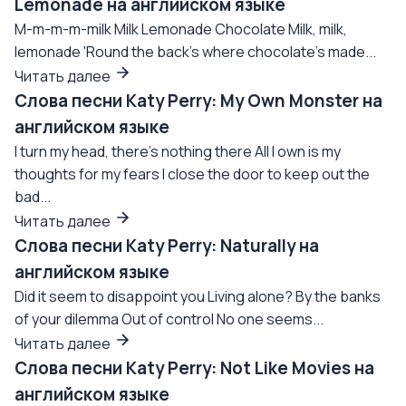
Lemonade на английском языке
M-m-m-m-milk Milk Lemonade Chocolate Milk, milk,
lemonade 'Round the back's where chocolate's made...
Читать далее
Слова песни Katy Perry: My Own Monster на
английском языке
I turn my head, there's nothing there All I own is my
thoughts for my fears I close the door to keep out the
bad...
Читать далее
Слова песни Katy Perry: Naturally на
английском языке
Did it seem to disappoint you Living alone? By the banks
of your dilemma Out of control No one seems...
Читать далее
Слова песни Katy Perry: Not Like Movies на
английском языке