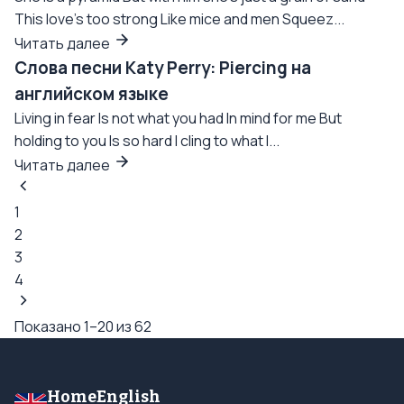
This love's too strong Like mice and men Squeez...
Читать далее
Слова песни Katy Perry: Piercing на
английском языке
Living in fear Is not what you had In mind for me But
holding to you Is so hard I cling to what I...
Читать далее
1
2
3
4
Показано 1–20 из 62
HomeEnglish