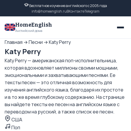
Бесплатное изучение английского с 2005 года
info@homeenglish.ru
ВКонтакте
Telegram
HomeEnglish
Английский дома
Главная
→
Песни
→
Katy Perry
Katy Perry
Katy Perry — американская поп-исполнительница,
которая вдохновляет миллионы своими мощными,
эмоциональными и захватывающими песнями. Ее
тексты песен — это отличная возможность для
изучения английского языка, благодаря их простоте
и в то же время глубокому содержанию. На странице
вы найдете тексты ее песен на английском языке с
переводом на русский, а также список ее песен.
США
Поп