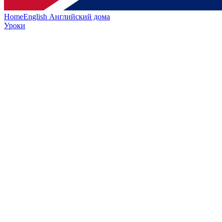
HomeEnglish
Английский дома
Уроки