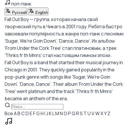
поп-панк
Русский
English
Fall Out Boy — группа, которая начала свой
творческий путь в Чикаго в 2001 году. Ребята быстро
завоевали популярность в жанре поп-панк с песнями
'Sugar, We're Goin Down', 'Dance, Dance'. Их альбом
'From Under the Cork Tree' стал платиновым, а трек
'Thnks fr th Mmrs' стал настоящим гимном эпохи.
Fall Out Boy is a band that started their musical journey in
Chicago in 2001. They quickly gained popularity in the
pop-punk genre with songs like 'Sugar, We're Goin
Down', 'Dance, Dance'. Their album 'From Under the Cork
Tree' went platinum and the track 'Thnks fr th Mmrs'
became an anthem of the era.
Все
A
B
C
D
E
F
G
H
I
J
K
L
M
N
O
P
Q
R
S
T
U
V
W
X
Y
Z