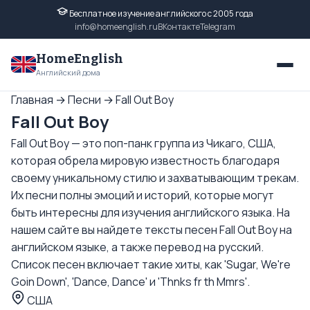
Бесплатное изучение английского с 2005 года
info@homeenglish.ru
ВКонтакте
Telegram
HomeEnglish
Английский дома
Главная
→
Песни
→
Fall Out Boy
Fall Out Boy
Fall Out Boy — это поп-панк группа из Чикаго, США,
которая обрела мировую известность благодаря
своему уникальному стилю и захватывающим трекам.
Их песни полны эмоций и историй, которые могут
быть интересны для изучения английского языка. На
нашем сайте вы найдете тексты песен Fall Out Boy на
английском языке, а также перевод на русский.
Список песен включает такие хиты, как 'Sugar, We're
Goin Down', 'Dance, Dance' и 'Thnks fr th Mmrs'.
США