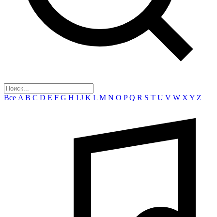
Все
A
B
C
D
E
F
G
H
I
J
K
L
M
N
O
P
Q
R
S
T
U
V
W
X
Y
Z