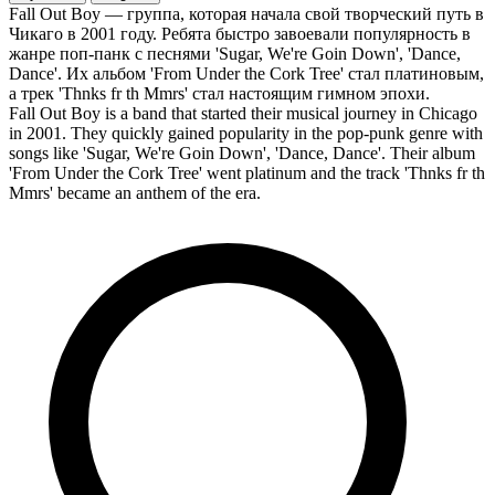
Fall Out Boy — группа, которая начала свой творческий путь в
Чикаго в 2001 году. Ребята быстро завоевали популярность в
жанре поп-панк с песнями 'Sugar, We're Goin Down', 'Dance,
Dance'. Их альбом 'From Under the Cork Tree' стал платиновым,
а трек 'Thnks fr th Mmrs' стал настоящим гимном эпохи.
Fall Out Boy is a band that started their musical journey in Chicago
in 2001. They quickly gained popularity in the pop-punk genre with
songs like 'Sugar, We're Goin Down', 'Dance, Dance'. Their album
'From Under the Cork Tree' went platinum and the track 'Thnks fr th
Mmrs' became an anthem of the era.