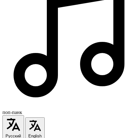
поп-панк
Русский
English