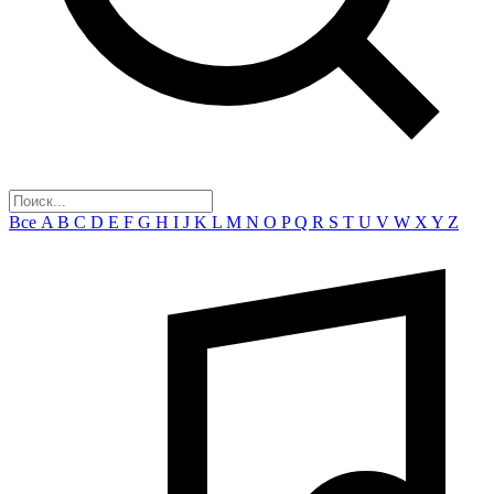
Все
A
B
C
D
E
F
G
H
I
J
K
L
M
N
O
P
Q
R
S
T
U
V
W
X
Y
Z