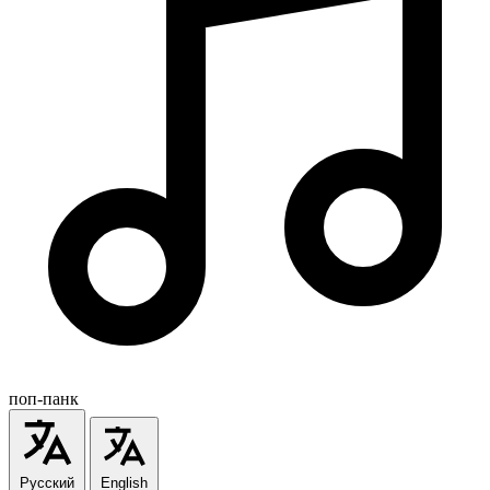
поп-панк
Русский
English