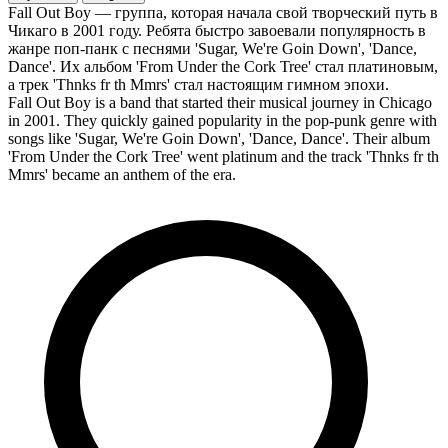
Fall Out Boy — группа, которая начала свой творческий путь в
Чикаго в 2001 году. Ребята быстро завоевали популярность в
жанре поп-панк с песнями 'Sugar, We're Goin Down', 'Dance,
Dance'. Их альбом 'From Under the Cork Tree' стал платиновым,
а трек 'Thnks fr th Mmrs' стал настоящим гимном эпохи.
Fall Out Boy is a band that started their musical journey in Chicago
in 2001. They quickly gained popularity in the pop-punk genre with
songs like 'Sugar, We're Goin Down', 'Dance, Dance'. Their album
'From Under the Cork Tree' went platinum and the track 'Thnks fr th
Mmrs' became an anthem of the era.